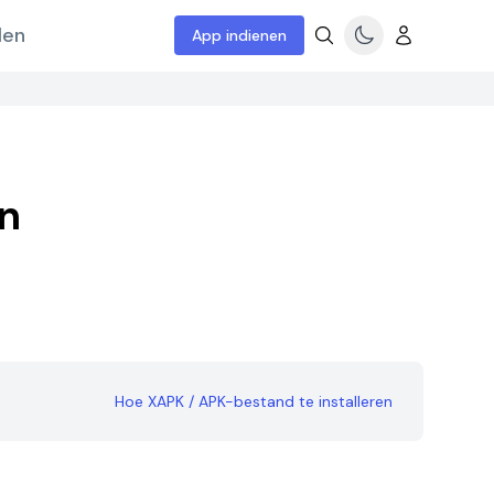
len
App indienen
n
Hoe XAPK / APK-bestand te installeren