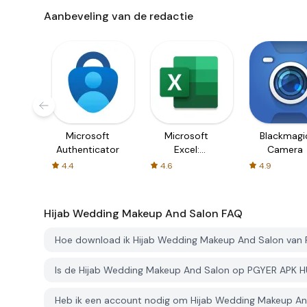
Aanbeveling van de redactie
Microsoft
Microsoft
Blackmagi
Authenticator
Excel:
Camera
Spreadsheets
4.4
4.6
4.9
Hijab Wedding Makeup And Salon
FAQ
Hoe download ik Hijab Wedding Makeup And Salon van
Is de Hijab Wedding Makeup And Salon op PGYER APK H
Heb ik een account nodig om Hijab Wedding Makeup A