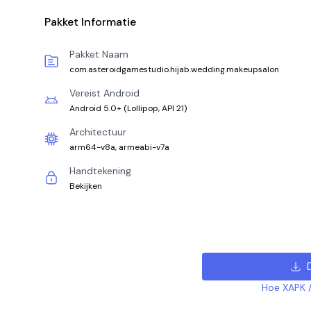
Pakket Informatie
Pakket Naam
com.asteroidgamestudio.hijab.wedding.makeupsalon
Vereist Android
Android 5.0+
(
Lollipop, API 21
)
Architectuur
arm64-v8a, armeabi-v7a
Handtekening
Bekijken
Hoe XAPK /