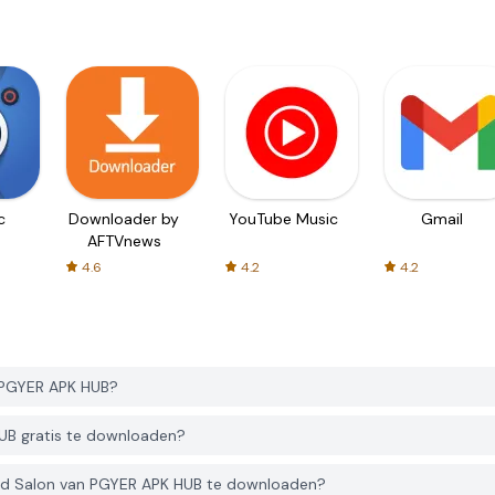
c
Downloader by
YouTube Music
Gmail
AFTVnews
4.6
4.2
4.2
 PGYER APK HUB?
UB gratis te downloaden?
nd Salon van PGYER APK HUB te downloaden?