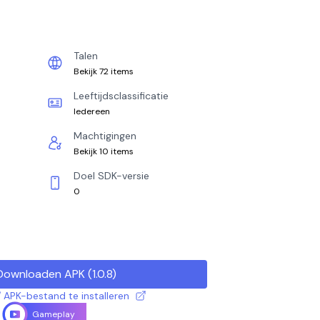
Talen
Bekijk 72 items
Leeftijdsclassificatie
Iedereen
Machtigingen
Bekijk 10 items
Doel SDK-versie
0
Downloaden APK
(
1.0.8
)
 APK-bestand te installeren
Gameplay