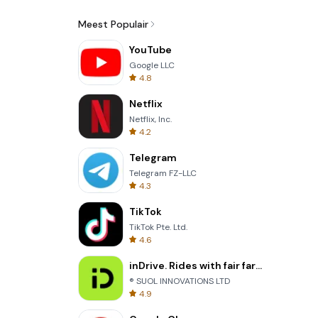
Meest Populair
YouTube
Google LLC
4.8
Netflix
Netflix, Inc.
4.2
Telegram
Telegram FZ-LLC
4.3
TikTok
TikTok Pte. Ltd.
4.6
inDrive. Rides with fair fares
® SUOL INNOVATIONS LTD
4.9