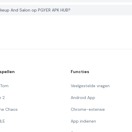
akeup And Salon op PGYER APK HUB?
spellen
Functies
g Tom
Veelgestelde vragen
n 2
Android App
 The Chaos
Chrome-extensie
ILE
App indienen