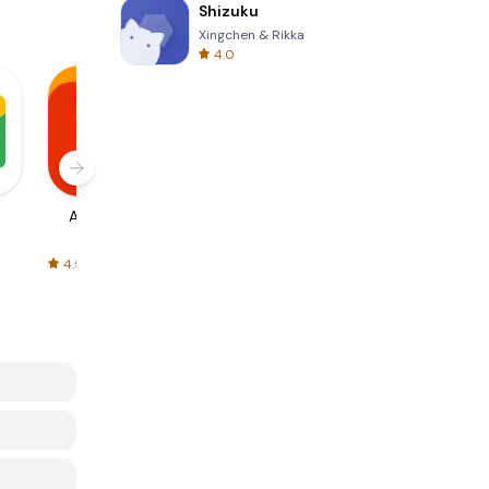
Shizuku
Xingchen & Rikka
4.0
AliExpress
Signal Private
Spotify - Music
Messenger
and Podcasts
4.5
4.3
4.6