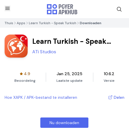
Thuis
Apps
Learn Turkish - Speak Turkish
Downloaden
Learn Turkish - Speak
Turkish
ATi Studios
4.9
Jan 25, 2025
10.6.2
Beoordeling
Laatste update
Versie
Hoe XAPK / APK-bestand te installeren
Delen
Nu downloaden