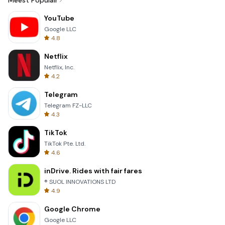
Meest Populair
YouTube
Google LLC
4.8
Netflix
Netflix, Inc.
4.2
Telegram
Telegram FZ-LLC
4.3
TikTok
TikTok Pte. Ltd.
4.6
inDrive. Rides with fair fares
® SUOL INNOVATIONS LTD
4.9
Google Chrome
Google LLC