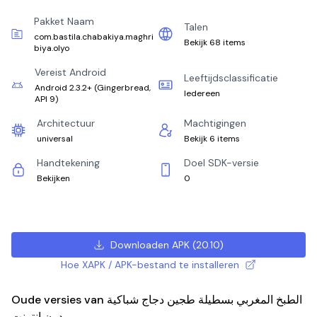
Pakket Naam
Talen
com.bastila.chabakiya.maghri
Bekijk 68 items
biya.olyo
Vereist Android
Leeftijdsclassificatie
Android 2.3.2+
(
Gingerbread,
Iedereen
API 9
)
Architectuur
Machtigingen
universal
Bekijk 6 items
Handtekening
Doel SDK-versie
Bekijken
0
Downloaden APK
(
20.10
)
Hoe XAPK / APK-bestand te installeren
Oude versies van الطبخ المغربي بسطيلة طجين دجاج شباكية
بدون إنترنت