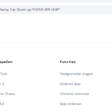
 Ramp Car Stunt op PGYER APK HUB?
spellen
Functies
g Tom
Veelgestelde vragen
n 2
Android App
 The Chaos
Chrome-extensie
ILE
App indienen