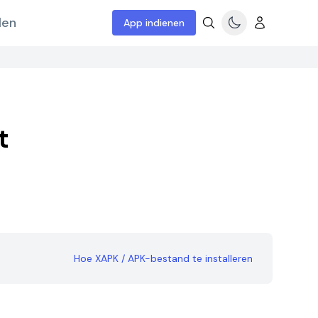
len
App indienen
t
Hoe XAPK / APK-bestand te installeren