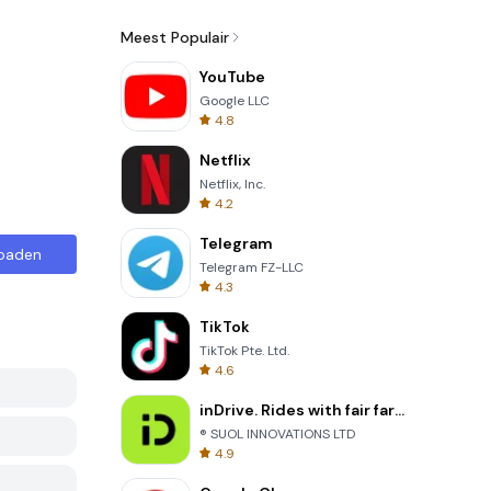
Meest Populair
YouTube
Google LLC
4.8
Netflix
Netflix, Inc.
4.2
Telegram
oaden
Telegram FZ-LLC
4.3
TikTok
TikTok Pte. Ltd.
4.6
inDrive. Rides with fair fares
® SUOL INNOVATIONS LTD
4.9