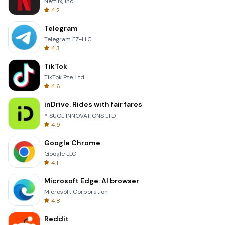
Netflix, Inc.
4.2
Telegram
Telegram FZ-LLC
4.3
TikTok
TikTok Pte. Ltd.
4.6
inDrive. Rides with fair fares
® SUOL INNOVATIONS LTD
4.9
Google Chrome
Google LLC
4.1
Microsoft Edge: AI browser
Microsoft Corporation
4.8
Reddit