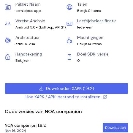
Pakket Naam
Talen
com.biped.app
Bekijk 0 items
Vereist Android
Leeftijdsclassificatie
Android 5.0+
(
Lollipop, API 21
)
Iedereen
Architectuur
Machtigingen
arm64-v8a
Bekijk 14 items
Handtekening
Doel SDK-versie
Bekijken
0
Downloaden XAPK
(
1.9.2
)
Hoe XAPK / APK-bestand te installeren
Oude versies van NOA companion
NOA companion
1.9.2
Downloaden
Nov 16, 2024