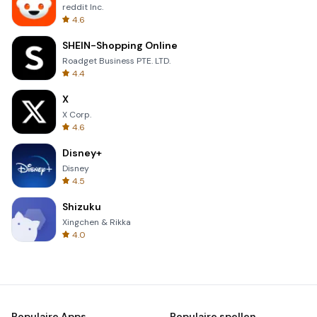
reddit Inc.
4.6
SHEIN-Shopping Online
Roadget Business PTE. LTD.
4.4
X
X Corp.
4.6
Disney+
Disney
4.5
Shizuku
Xingchen & Rikka
4.0
Populaire Apps
Populaire spellen