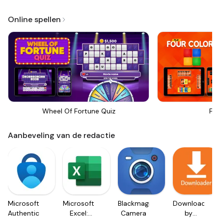
Online spellen
Wheel Of Fortune Quiz
Fou
Aanbeveling van de redactie
Microsoft
Microsoft
Blackmagic
Downloader
Authenticator
Excel:
Camera
by