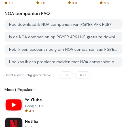
Spreadsheets
AFTVnews
4.4
4.6
4.9
4.6
NOA companion
FAQ
Hoe download ik NOA companion van PGYER APK HUB?
Is de NOA companion op PGYER APK HUB gratis te downloaden?
Heb ik een account nodig om NOA companion van PGYER APK HUB te downloaden?
Hoe kan ik een probleem melden met NOA companion op PGYER APK HUB?
Heeft u dit nuttig gevonden?
Ja
Nee
Meest Populair
YouTube
Google LLC
4.8
Netflix