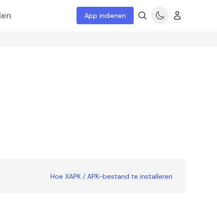
len
App indienen
Hoe XAPK / APK-bestand te installeren