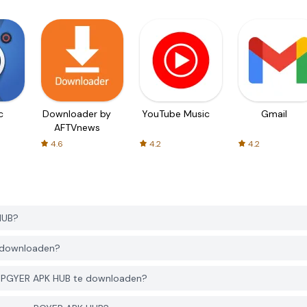
c
Downloader by
YouTube Music
Gmail
AFTVnews
4.6
4.2
4.2
HUB?
e downloaden?
n PGYER APK HUB te downloaden?