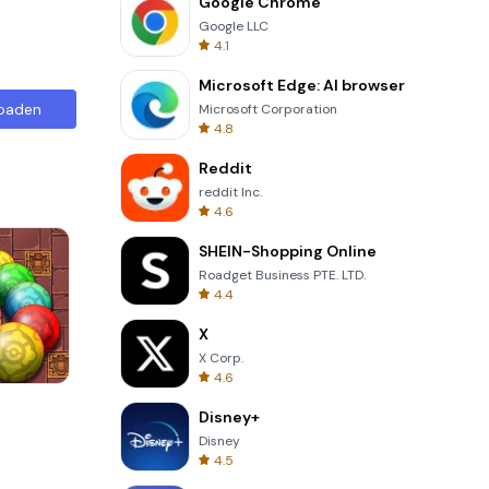
Google Chrome
Google LLC
4.1
Microsoft Edge: AI browser
oaden
Microsoft Corporation
4.8
Reddit
reddit Inc.
4.6
SHEIN-Shopping Online
Roadget Business PTE. LTD.
4.4
X
X Corp.
4.6
s
One Stroke
Disney+
Disney
4.5