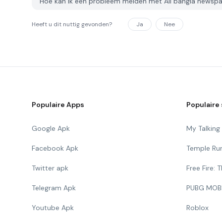
Hoe kan ik een probleem melden met All bangla news
Heeft u dit nuttig gevonden?
Ja
Nee
Populaire Apps
Populaire 
Google Apk
My Talkin
Facebook Apk
Temple Ru
Twitter apk
Free Fire:
Telegram Apk
PUBG MOB
Youtube Apk
Roblox