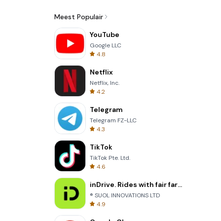
Meest Populair
YouTube
Google LLC
4.8
Netflix
Netflix, Inc.
4.2
Telegram
Telegram FZ-LLC
4.3
TikTok
TikTok Pte. Ltd.
4.6
inDrive. Rides with fair fares
® SUOL INNOVATIONS LTD
4.9