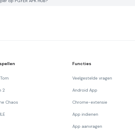
paper op PGYER APK HUB?
spellen
Functies
g Tom
Veelgestelde vragen
n 2
Android App
 The Chaos
Chrome-extensie
ILE
App indienen
App aanvragen