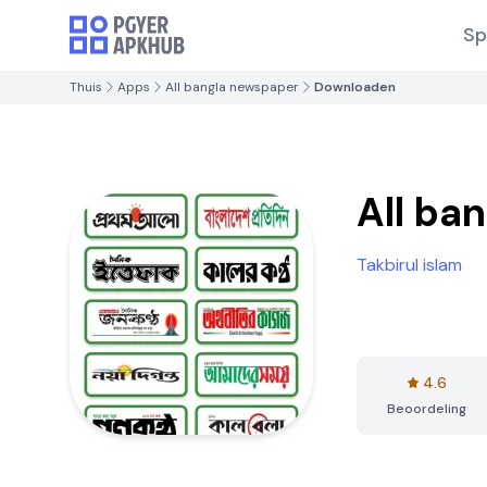
Sp
Thuis
Apps
All bangla newspaper
Downloaden
All ba
Takbirul islam
4.6
Beoordeling