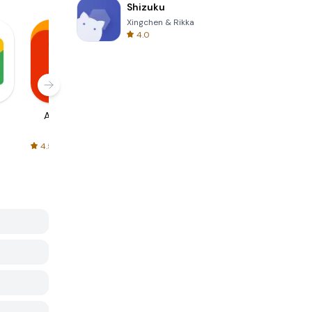
Shizuku
Xingchen & Rikka
4.0
AliExpress
Signal Private
Spotify - Music
Messenger
and Podcasts
4.5
4.3
4.6