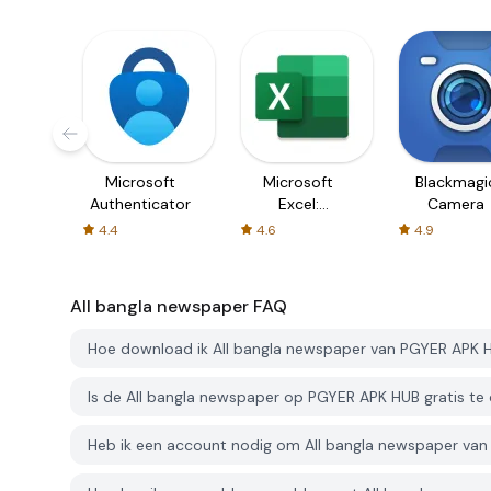
Microsoft
Microsoft
Blackmagi
Authenticator
Excel:
Camera
Spreadsheets
4.4
4.6
4.9
All bangla newspaper
FAQ
Hoe download ik All bangla newspaper van PGYER APK 
Is de All bangla newspaper op PGYER APK HUB gratis t
Heb ik een account nodig om All bangla newspaper va