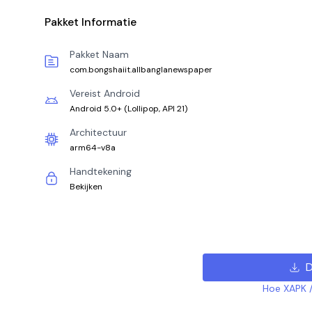
Pakket Informatie
Pakket Naam
com.bongshaiit.allbanglanewspaper
Vereist Android
Android 5.0+
(
Lollipop, API 21
)
Architectuur
arm64-v8a
Handtekening
Bekijken
D
Hoe XAPK /