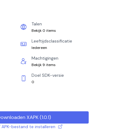
Talen
Bekijk 0 items
Leeftijdsclassificatie
Iedereen
Machtigingen
Bekijk 9 items
Doel SDK-versie
0
ownloaden XAPK
(
1.0.1
)
 APK-bestand te installeren