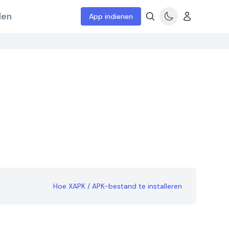
len
App indienen
Hoe XAPK / APK-bestand te installeren