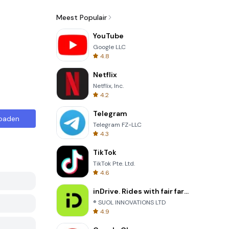
Meest Populair
YouTube
Google LLC
4.8
Netflix
Netflix, Inc.
4.2
Telegram
oaden
Telegram FZ-LLC
4.3
TikTok
TikTok Pte. Ltd.
4.6
inDrive. Rides with fair fares
® SUOL INNOVATIONS LTD
4.9