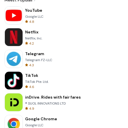
Meest Populair
YouTube
Google LLC
4.8
Netflix
Netflix, Inc.
4.2
Telegram
Telegram FZ-LLC
4.3
TikTok
TikTok Pte. Ltd.
4.6
inDrive. Rides with fair fares
® SUOL INNOVATIONS LTD
4.9
Google Chrome
Google LLC