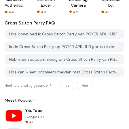
Authenticator
Excel:
Camera
by
Spreadsheets
AFTVnews
4.4
4.6
4.9
4.6
Cross Stitch Party
FAQ
Hoe download ik Cross Stitch Party van PGYER APK HUB?
Is de Cross Stitch Party op PGYER APK HUB gratis te downloaden?
Heb ik een account nodig om Cross Stitch Party van PGYER APK HUB te downloaden?
Hoe kan ik een probleem melden met Cross Stitch Party op PGYER APK HUB?
Heeft u dit nuttig gevonden?
Ja
Nee
Meest Populair
YouTube
Google LLC
4.8