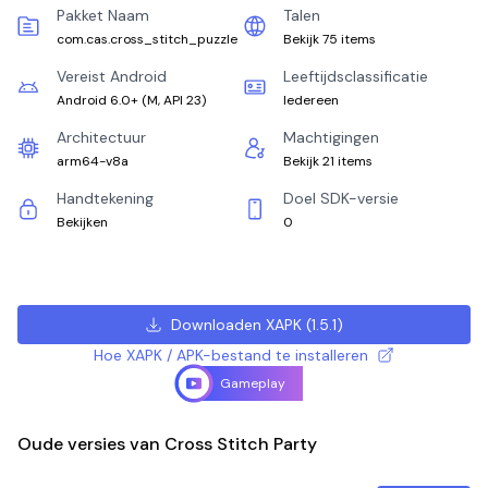
Pakket Naam
Talen
com.cas.cross_stitch_puzzle
Bekijk 75 items
Vereist Android
Leeftijdsclassificatie
Android 6.0+
(
M, API 23
)
Iedereen
Architectuur
Machtigingen
arm64-v8a
Bekijk 21 items
Handtekening
Doel SDK-versie
Bekijken
0
Downloaden XAPK
(
1.5.1
)
Hoe XAPK / APK-bestand te installeren
Gameplay
Oude versies van Cross Stitch Party