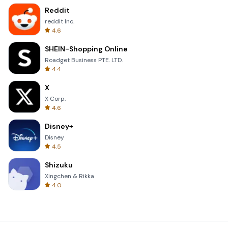
Reddit
reddit Inc.
4.6
SHEIN-Shopping Online
Roadget Business PTE. LTD.
4.4
X
X Corp.
4.6
Disney+
Disney
4.5
Shizuku
Xingchen & Rikka
4.0