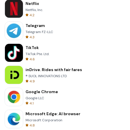
Netflix
Netflix, Inc.
4.2
Telegram
Telegram FZ-LLC
4.3
TikTok
TikTok Pte. Ltd.
4.6
inDrive. Rides with fair fares
® SUOL INNOVATIONS LTD
4.9
Google Chrome
Google LLC
4.1
Microsoft Edge: AI browser
Microsoft Corporation
4.8