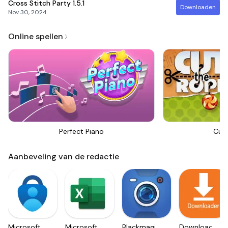
Cross Stitch Party
1.5.1
Downloaden
Nov 30, 2024
Online spellen
Perfect Piano
Cut
Aanbeveling van de redactie
Microsoft
Microsoft
Blackmagic
Downloader