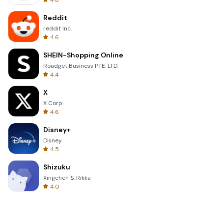
4.8
Reddit
reddit Inc.
4.6
SHEIN-Shopping Online
Roadget Business PTE. LTD.
4.4
X
X Corp.
4.6
Disney+
Disney
4.5
Shizuku
Xingchen & Rikka
4.0