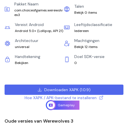
Pakket Naam
Talen
com.choiceofgames.werewolv
Bekijk 0 items
es3
Vereist Android
Leeftijdsclassificatie
Android 5.0+
(
Lollipop, API 21
)
Iedereen
Architectuur
Machtigingen
universal
Bekijk 12 items
Handtekening
Doel SDK-versie
Bekijken
0
Downloaden XAPK
(
1.0.9
)
Hoe XAPK / APK-bestand te installeren
Gameplay
Oude versies van Werewolves 3