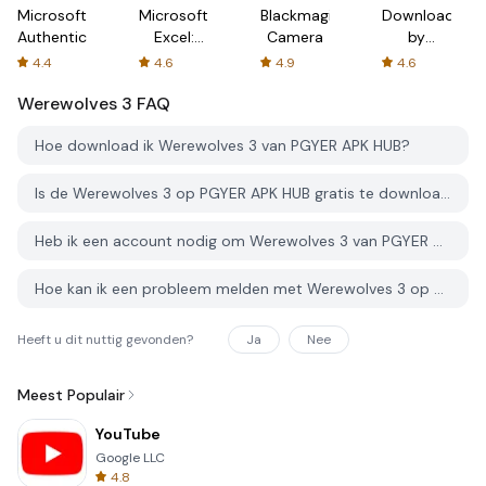
Microsoft
Microsoft
Blackmagic
Downloader
Authenticator
Excel:
Camera
by
Spreadsheets
AFTVnews
4.4
4.6
4.9
4.6
Werewolves 3
FAQ
Hoe download ik Werewolves 3 van PGYER APK HUB?
Is de Werewolves 3 op PGYER APK HUB gratis te downloaden?
Heb ik een account nodig om Werewolves 3 van PGYER APK HUB te downloaden?
Hoe kan ik een probleem melden met Werewolves 3 op PGYER APK HUB?
Heeft u dit nuttig gevonden?
Ja
Nee
Meest Populair
YouTube
Google LLC
4.8