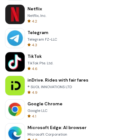
Netflix
Netflix, Inc.
4.2
Telegram
Telegram FZ-LLC
4.3
TikTok
TikTok Pte. Ltd.
4.6
inDrive. Rides with fair fares
® SUOL INNOVATIONS LTD
4.9
Google Chrome
Google LLC
4.1
Microsoft Edge: AI browser
Microsoft Corporation