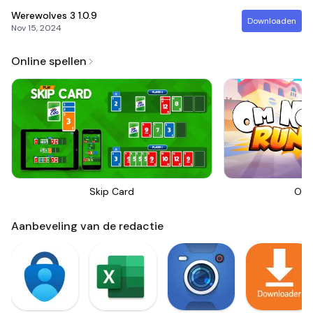
Werewolves 3
1.0.9
Downloaden
Nov 15, 2024
Online spellen
Skip Card
Om 
Aanbeveling van de redactie