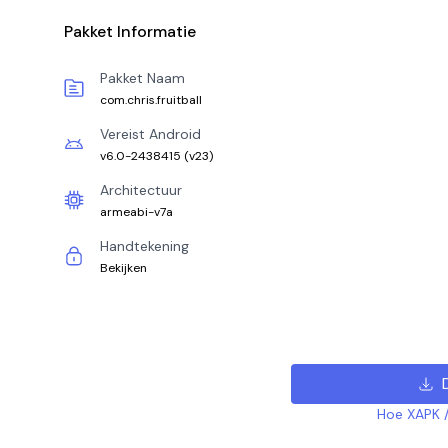
Pakket Informatie
Pakket Naam
com.chris.fruitball
Vereist Android
v6.0-2438415
(
v23
)
Architectuur
armeabi-v7a
Handtekening
Bekijken
Hoe XAPK /