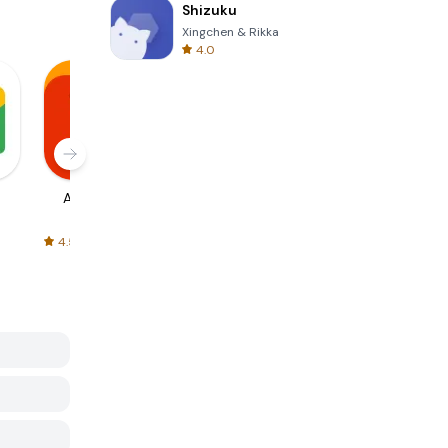
Shizuku
Xingchen & Rikka
4.0
AliExpress
Signal Private
Spotify - Music
Messenger
and Podcasts
4.5
4.3
4.6