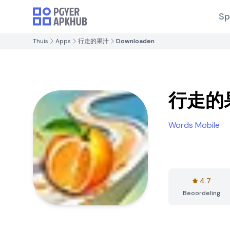
Sp
Thuis
Apps
行走的果汁
Downloaden
行走的
Words Mobile
4.7
Beoordeling