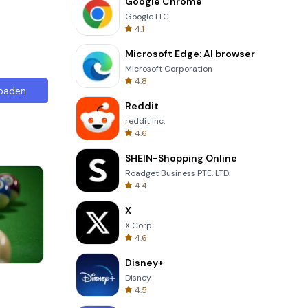
Google Chrome
Google LLC
4.1
Microsoft Edge: AI browser
Microsoft Corporation
4.8
oaden
Reddit
reddit Inc.
4.6
SHEIN-Shopping Online
Roadget Business PTE. LTD.
4.4
X
X Corp.
4.6
Disney+
Four Colors
Disney
4.5