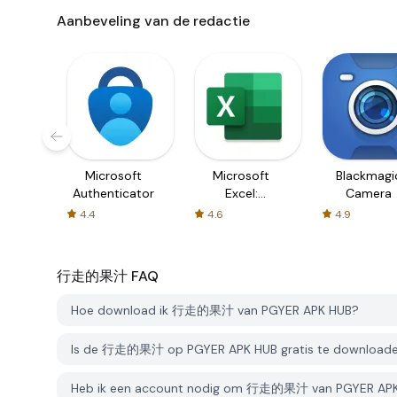
Aanbeveling van de redactie
Microsoft
Microsoft
Blackmagi
Authenticator
Excel:
Camera
Spreadsheets
4.4
4.6
4.9
行走的果汁
FAQ
Hoe download ik 行走的果汁 van PGYER APK HUB?
Is de 行走的果汁 op PGYER APK HUB gratis te download
Heb ik een account nodig om 行走的果汁 van PGYER APK