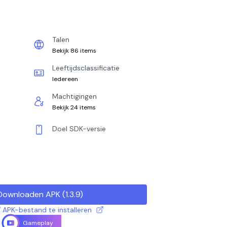
Talen
Bekijk 86 items
Leeftijdsclassificatie
Iedereen
Machtigingen
Bekijk 24 items
Doel SDK-versie
Downloaden APK
(
1.3.9
)
 APK-bestand te installeren
Gameplay