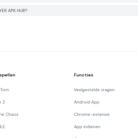
YER APK HUB?
spellen
Functies
g Tom
Veelgestelde vragen
n 2
Android App
 The Chaos
Chrome-extensie
ILE
App indienen