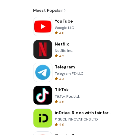
Meest Populair
YouTube
Google LLC
4.8
Netflix
Netflix, Inc.
4.2
Telegram
Telegram FZ-LLC
4.3
TikTok
TikTok Pte. Ltd.
4.6
inDrive. Rides with fair fares
® SUOL INNOVATIONS LTD
4.9