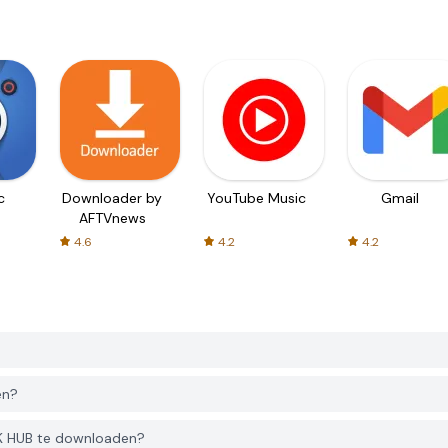
c
Downloader by
YouTube Music
Gmail
AFTVnews
4.6
4.2
4.2
en?
 HUB te downloaden?