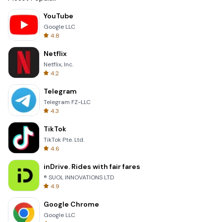
YouTube
Google LLC
4.8
Netflix
Netflix, Inc.
4.2
Telegram
Telegram FZ-LLC
4.3
TikTok
TikTok Pte. Ltd.
4.6
inDrive. Rides with fair fares
® SUOL INNOVATIONS LTD
4.9
Google Chrome
Google LLC