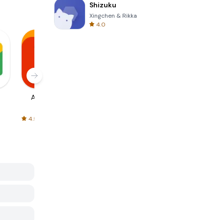
Shizuku
Xingchen & Rikka
4.0
AliExpress
Signal Private
Spotify - Music
Messenger
and Podcasts
4.5
4.3
4.6