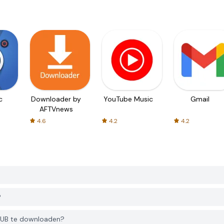
c
Downloader by
YouTube Music
Gmail
AFTVnews
4.6
4.2
4.2
?
HUB te downloaden?