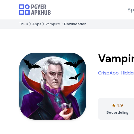
Sp
Thuis
Apps
Vampire
Downloaden
Vampi
CrispApp: Hidd
4.9
Beoordeling