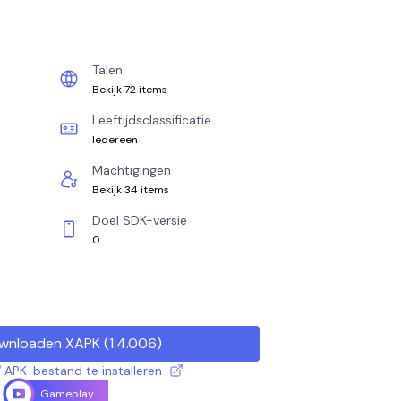
Talen
Bekijk 72 items
Leeftijdsclassificatie
Iedereen
Machtigingen
Bekijk 34 items
Doel SDK-versie
0
wnloaden XAPK
(
1.4.006
)
 APK-bestand te installeren
Gameplay