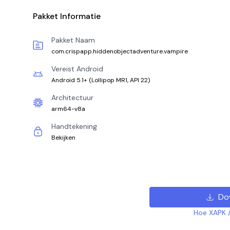
Pakket Informatie
Pakket Naam
com.crispapp.hiddenobjectadventure.vampire
Vereist Android
Android 5.1+
(
Lollipop MR1, API 22
)
Architectuur
arm64-v8a
Handtekening
Bekijken
Do
Hoe XAPK /