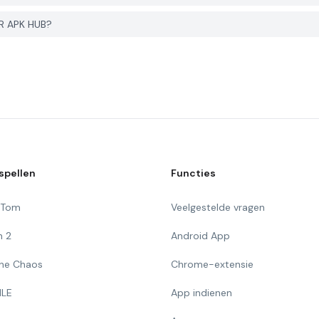
R APK HUB?
spellen
Functies
g Tom
Veelgestelde vragen
n 2
Android App
 The Chaos
Chrome-extensie
ILE
App indienen