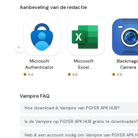
Aanbeveling van de redactie
Microsoft
Microsoft
Blackmagi
Authenticator
Excel:
Camera
Spreadsheets
4.4
4.6
4.9
Vampire
FAQ
Hoe download ik Vampire van PGYER APK HUB?
Is de Vampire op PGYER APK HUB gratis te downloaden
Heb ik een account nodig om Vampire van PGYER APK 