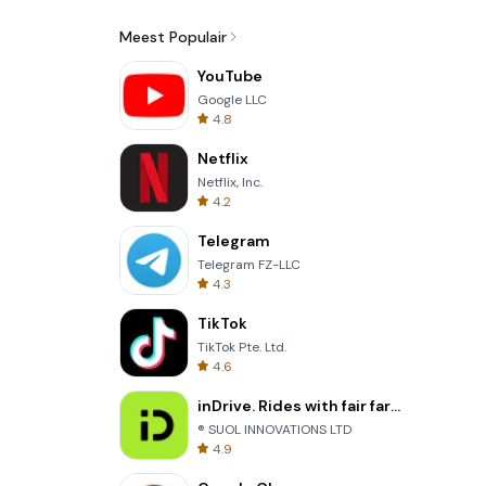
Meest Populair
YouTube
Google LLC
4.8
Netflix
Netflix, Inc.
4.2
Telegram
Telegram FZ-LLC
4.3
TikTok
TikTok Pte. Ltd.
4.6
inDrive. Rides with fair fares
® SUOL INNOVATIONS LTD
4.9