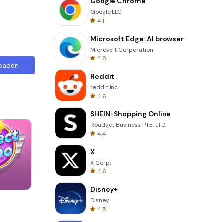
Google Chrome
Google LLC
4.1
Microsoft Edge: AI browser
Microsoft Corporation
4.8
oaden
Reddit
reddit Inc.
4.6
SHEIN-Shopping Online
Roadget Business PTE. LTD.
4.4
X
X Corp.
4.6
Disney+
8 Ball Billiards Classic
Disney
4.5