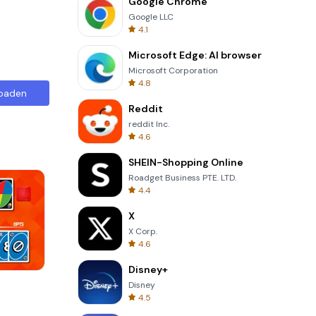
Google Chrome
Google LLC
4.1
Microsoft Edge: AI browser
Microsoft Corporation
4.8
oaden
Reddit
reddit Inc.
4.6
SHEIN-Shopping Online
Roadget Business PTE. LTD.
4.4
X
X Corp.
4.6
Disney+
Totemia Cursed Marbels
Disney
4.5