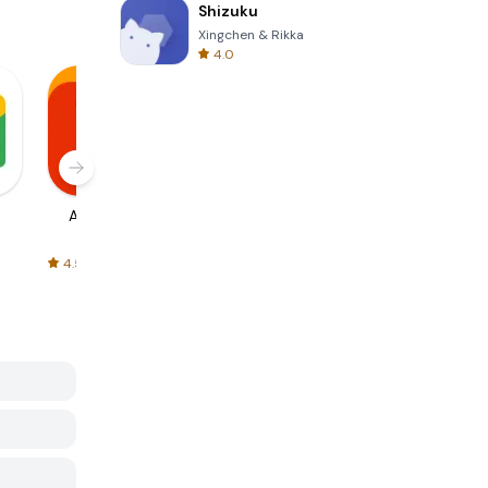
Shizuku
Xingchen & Rikka
4.0
AliExpress
Signal Private
Spotify - Music
Messenger
and Podcasts
4.5
4.3
4.6