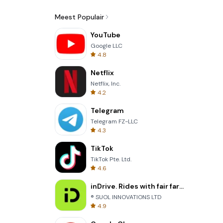
Meest Populair
YouTube
Google LLC
4.8
Netflix
Netflix, Inc.
4.2
Telegram
Telegram FZ-LLC
4.3
TikTok
TikTok Pte. Ltd.
4.6
inDrive. Rides with fair fares
® SUOL INNOVATIONS LTD
4.9