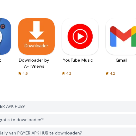
c
Downloader by
YouTube Music
Gmail
AFTVnews
4.6
4.2
4.2
YER APK HUB?
 gratis te downloaden?
 Rally van PGYER APK HUB te downloaden?