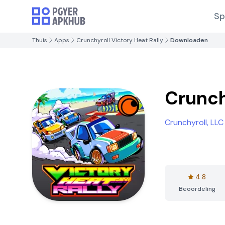
Sp
Thuis
Apps
Crunchyroll Victory Heat Rally
Downloaden
Crunch
Crunchyroll, LLC
4.8
Beoordeling