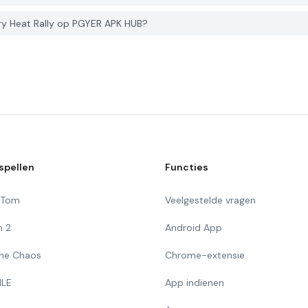
ry Heat Rally op PGYER APK HUB?
spellen
Functies
g Tom
Veelgestelde vragen
n 2
Android App
 The Chaos
Chrome-extensie
ILE
App indienen