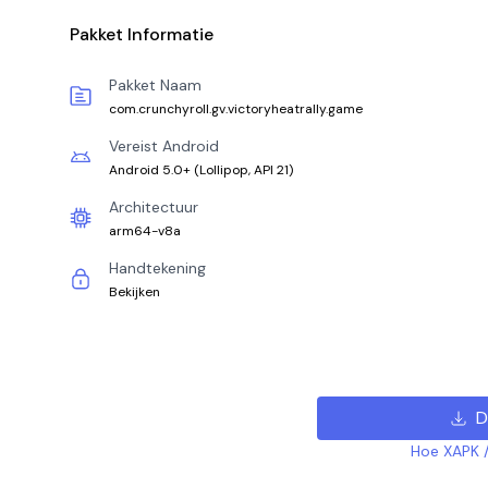
Pakket Informatie
Pakket Naam
com.crunchyroll.gv.victoryheatrally.game
Vereist Android
Android 5.0+
(
Lollipop, API 21
)
Architectuur
arm64-v8a
Handtekening
Bekijken
D
Hoe XAPK /