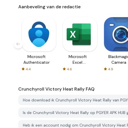
Aanbeveling van de redactie
Microsoft
Microsoft
Blackmagi
Authenticator
Excel:
Camera
Spreadsheets
4.4
4.6
4.9
Crunchyroll Victory Heat Rally
FAQ
Hoe download ik Crunchyroll Victory Heat Rally van PG
Is de Crunchyroll Victory Heat Rally op PGYER APK HUB
Heb ik een account nodig om Crunchyroll Victory Heat