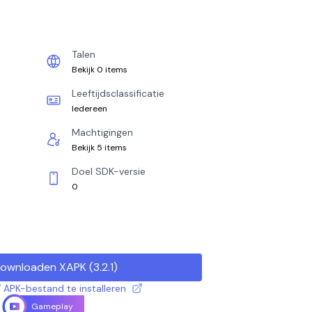
Talen
Bekijk 0 items
Leeftijdsclassificatie
Iedereen
Machtigingen
Bekijk 5 items
Doel SDK-versie
0
ownloaden XAPK
(
3.2.1
)
 APK-bestand te installeren
Gameplay