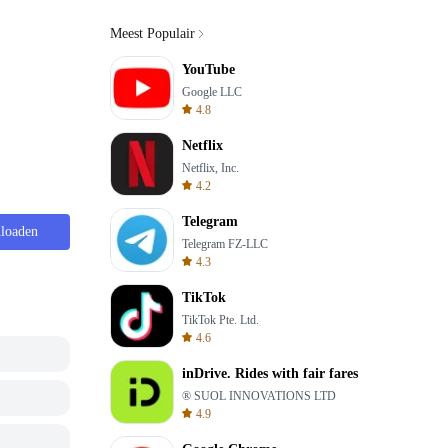
Meest Populair
YouTube
Google LLC
4.8
Netflix
Netflix, Inc.
4.2
Telegram
loaden
Telegram FZ-LLC
4.3
TikTok
TikTok Pte. Ltd.
4.6
inDrive. Rides with fair fares
® SUOL INNOVATIONS LTD
4.9