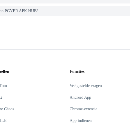
Day op PGYER APK HUB?
pellen
Functies
 Tom
Veelgestelde vragen
 2
Android App
he Chaos
Chrome-extensie
ILE
App indienen