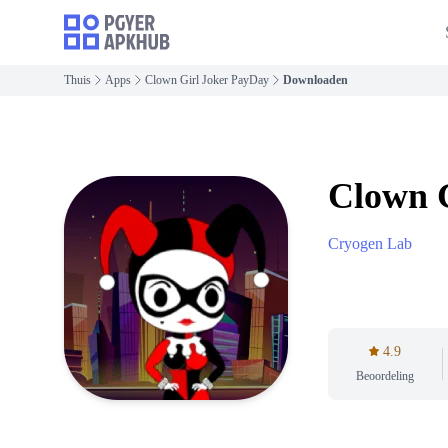
Thuis
Apps
Clown Girl Joker PayDay
Downloaden
Clown 
Cryogen Lab
4.9
Beoordeling