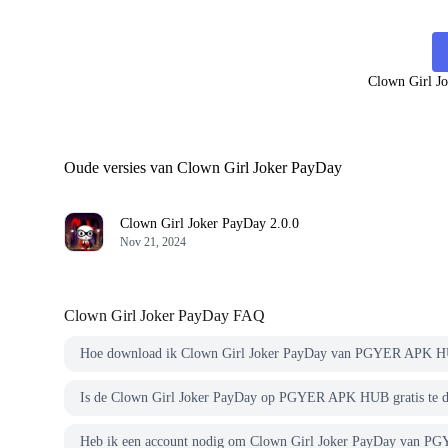
Clown Girl J
Oude versies van Clown Girl Joker PayDay
Clown Girl Joker PayDay
2.0.0
Nov 21, 2024
Clown Girl Joker PayDay
FAQ
Hoe download ik Clown Girl Joker PayDay van PGYER APK 
Is de Clown Girl Joker PayDay op PGYER APK HUB gratis te 
Heb ik een account nodig om Clown Girl Joker PayDay van 