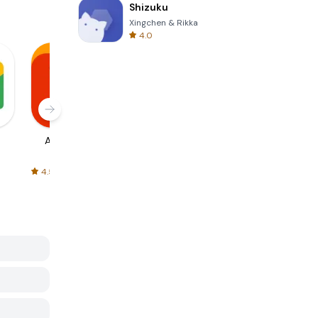
Shizuku
Xingchen & Rikka
4.0
AliExpress
Signal Private
Spotify - Music
Messenger
and Podcasts
4.5
4.3
4.6