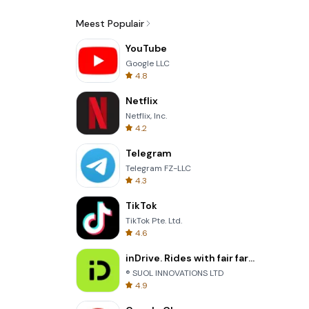
Meest Populair
YouTube
Google LLC
4.8
Netflix
Netflix, Inc.
4.2
Telegram
Telegram FZ-LLC
4.3
TikTok
TikTok Pte. Ltd.
4.6
inDrive. Rides with fair fares
® SUOL INNOVATIONS LTD
4.9