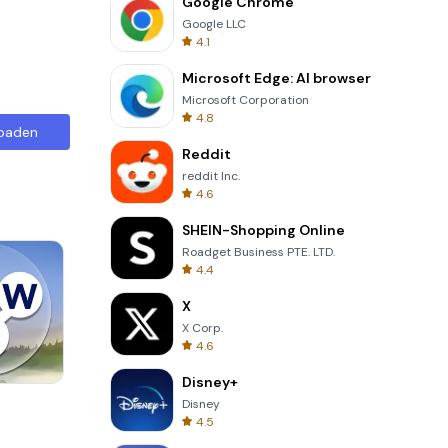
Google Chrome
Google LLC
4.1
Microsoft Edge: AI browser
Microsoft Corporation
4.8
oaden
Reddit
reddit Inc.
4.6
SHEIN-Shopping Online
Roadget Business PTE. LTD.
4.4
X
X Corp.
4.6
Disney+
Solitaire Klondike
Disney
4.5