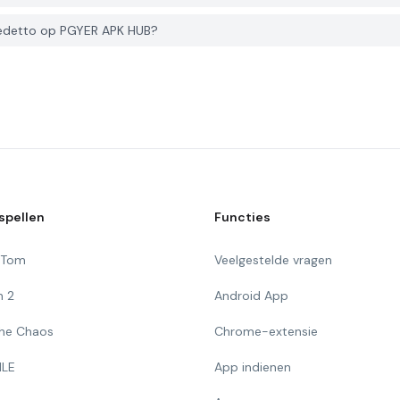
nedetto op PGYER APK HUB?
spellen
Functies
g Tom
Veelgestelde vragen
n 2
Android App
 The Chaos
Chrome-extensie
ILE
App indienen