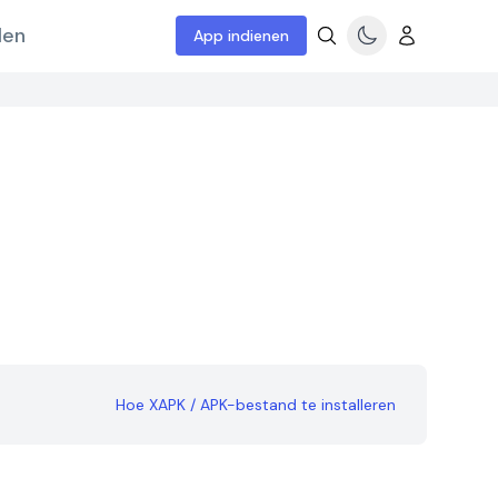
len
App indienen
Hoe XAPK / APK-bestand te installeren