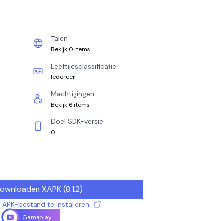
Talen
Bekijk 0 items
Leeftijdsclassificatie
Iedereen
Machtigingen
Bekijk 6 items
Doel SDK-versie
0
ownloaden XAPK
(
8.1.2
)
 APK-bestand te installeren
Gameplay