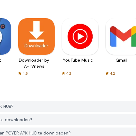
c
Downloader by
YouTube Music
Gmail
AFTVnews
4.6
4.2
4.2
PK HUB?
 te downloaden?
 van PGYER APK HUB te downloaden?