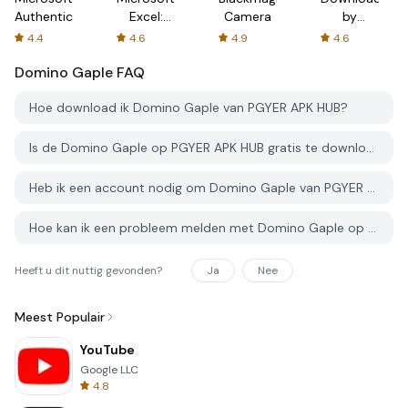
Authenticator
Excel:
Camera
by
Spreadsheets
AFTVnews
4.4
4.6
4.9
4.6
Domino Gaple
FAQ
Hoe download ik Domino Gaple van PGYER APK HUB?
Is de Domino Gaple op PGYER APK HUB gratis te downloaden?
Heb ik een account nodig om Domino Gaple van PGYER APK HUB te downloaden?
Hoe kan ik een probleem melden met Domino Gaple op PGYER APK HUB?
Heeft u dit nuttig gevonden?
Ja
Nee
Meest Populair
YouTube
Google LLC
4.8