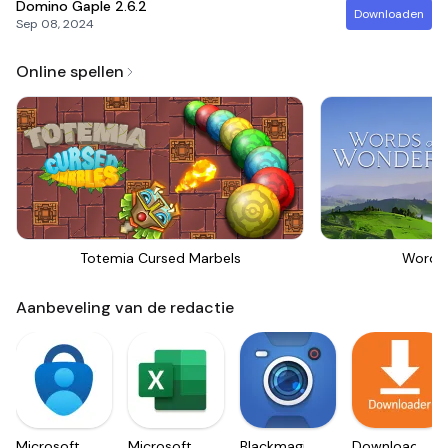
Domino Gaple
2.6.2
Downloaden
Sep 08, 2024
Online spellen
Totemia Cursed Marbels
Words
Aanbeveling van de redactie
Microsoft
Microsoft
Blackmagic
Downloader