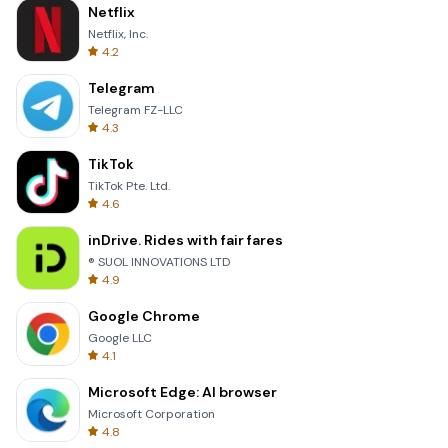
Netflix
Netflix, Inc.
4.2
Telegram
Telegram FZ-LLC
4.3
TikTok
TikTok Pte. Ltd.
4.6
inDrive. Rides with fair fares
® SUOL INNOVATIONS LTD
4.9
Google Chrome
Google LLC
4.1
Microsoft Edge: AI browser
Microsoft Corporation
4.8