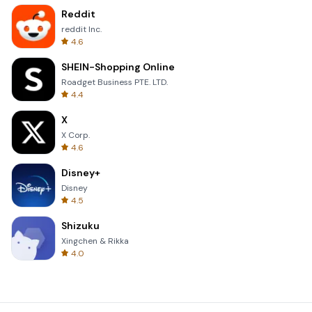
Reddit
reddit Inc.
4.6
SHEIN-Shopping Online
Roadget Business PTE. LTD.
4.4
X
X Corp.
4.6
Disney+
Disney
4.5
Shizuku
Xingchen & Rikka
4.0