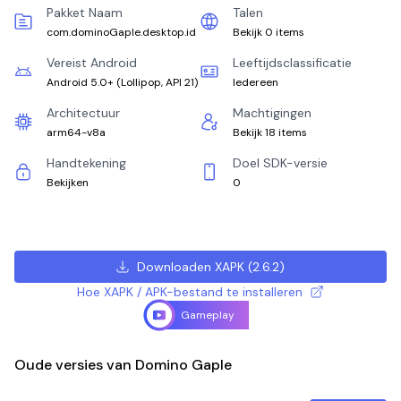
Pakket Naam
Talen
com.dominoGaple.desktop.id
Bekijk 0 items
Vereist Android
Leeftijdsclassificatie
Android 5.0+
(
Lollipop, API 21
)
Iedereen
Architectuur
Machtigingen
arm64-v8a
Bekijk 18 items
Handtekening
Doel SDK-versie
Bekijken
0
Downloaden XAPK
(
2.6.2
)
Hoe XAPK / APK-bestand te installeren
Gameplay
Oude versies van Domino Gaple