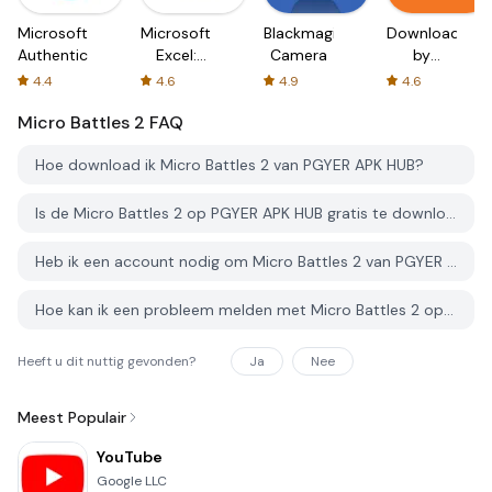
Microsoft
Microsoft
Blackmagic
Downloader
Authenticator
Excel:
Camera
by
Spreadsheets
AFTVnews
4.4
4.6
4.9
4.6
Micro Battles 2
FAQ
Hoe download ik Micro Battles 2 van PGYER APK HUB?
Is de Micro Battles 2 op PGYER APK HUB gratis te downloaden?
Heb ik een account nodig om Micro Battles 2 van PGYER APK HUB te downloaden?
Hoe kan ik een probleem melden met Micro Battles 2 op PGYER APK HUB?
Heeft u dit nuttig gevonden?
Ja
Nee
Meest Populair
YouTube
Google LLC