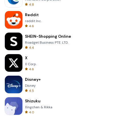
4.8
Reddit
reddit Inc.
4.6
SHEIN-Shopping Online
Roadget Business PTE. LTD.
4.4
X
X Corp.
4.6
Disney+
Disney
4.5
Shizuku
Xingchen & Rikka
4.0