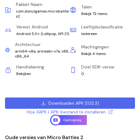
Pakket Naam
Talen
com.donutgames.microbattle
Bekijk 72 items
s2
Vereist Android
Leeftijdsclassificatie
Android 5.0+
(
Lollipop, API 21
)
Iedereen
Architectuur
Machtigingen
arm64-v8a, armeabi-v7a, x86,
Bekijk 4 items
x86_64
Handtekening
Doel SDK-versie
Bekijken
0
Downloaden APK
(
1.02.3
)
Hoe XAPK / APK-bestand te installeren
Gameplay
Oude versies van Micro Battles 2