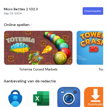
Micro Battles 2
1.02.3
Downloaden
Sep 23, 2024
Online spellen
Totemia Cursed Marbels
Towe
Aanbeveling van de redactie