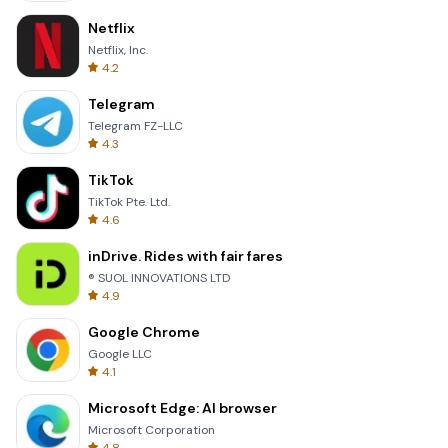
Netflix
Netflix, Inc.
4.2
Telegram
Telegram FZ-LLC
4.3
TikTok
TikTok Pte. Ltd.
4.6
inDrive. Rides with fair fares
® SUOL INNOVATIONS LTD
4.9
Google Chrome
Google LLC
4.1
Microsoft Edge: AI browser
Microsoft Corporation