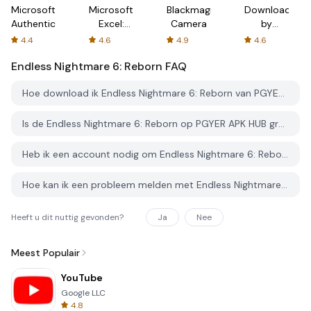
Microsoft
Microsoft
Blackmagic
Downloader
Authenticator
Excel:
Camera
by
Spreadsheets
AFTVnews
4.4
4.6
4.9
4.6
Endless Nightmare 6: Reborn
FAQ
Hoe download ik Endless Nightmare 6: Reborn van PGYER APK HUB?
Is de Endless Nightmare 6: Reborn op PGYER APK HUB gratis te downloaden?
Heb ik een account nodig om Endless Nightmare 6: Reborn van PGYER APK HUB te downloaden?
Hoe kan ik een probleem melden met Endless Nightmare 6: Reborn op PGYER APK HUB?
Heeft u dit nuttig gevonden?
Ja
Nee
Meest Populair
YouTube
Google LLC
4.8