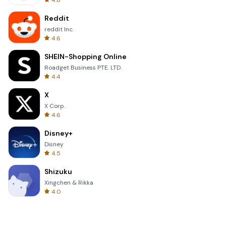
4.8
Reddit
reddit Inc.
4.6
SHEIN-Shopping Online
Roadget Business PTE. LTD.
4.4
X
X Corp.
4.6
Disney+
Disney
4.5
Shizuku
Xingchen & Rikka
4.0