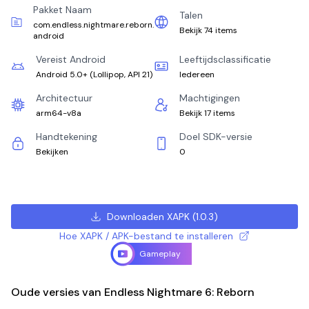
Pakket Naam
Talen
com.endless.nightmare.reborn.
Bekijk 74 items
android
Vereist Android
Leeftijdsclassificatie
Android 5.0+
(
Lollipop, API 21
)
Iedereen
Architectuur
Machtigingen
arm64-v8a
Bekijk 17 items
Handtekening
Doel SDK-versie
Bekijken
0
Downloaden XAPK
(
1.0.3
)
Hoe XAPK / APK-bestand te installeren
Gameplay
Oude versies van Endless Nightmare 6: Reborn