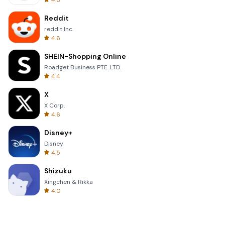
4.8
Reddit
reddit Inc.
4.6
SHEIN-Shopping Online
Roadget Business PTE. LTD.
4.4
X
X Corp.
4.6
Disney+
Disney
4.5
Shizuku
Xingchen & Rikka
4.0