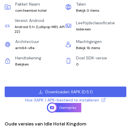
Pakket Naam
Talen
com.feamber.hotel
Bekijk 0 items
Vereist Android
Leeftijdsclassificatie
Android 5.1+
(
Lollipop MR1, API
Iedereen
22
)
Architectuur
Machtigingen
arm64-v8a
Bekijk 16 items
Handtekening
Doel SDK-versie
Bekijken
0
Downloaden XAPK
(
0.5.1
)
Hoe XAPK / APK-bestand te installeren
Gameplay
Oude versies van Idle Hotel Kingdom