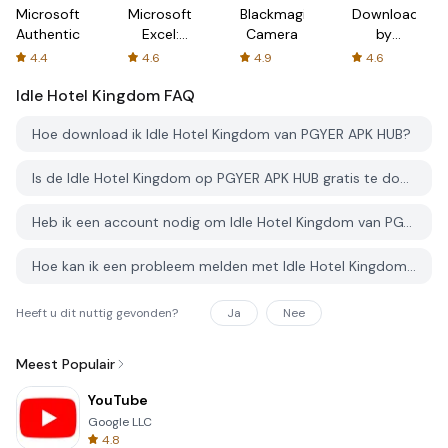
Microsoft
Microsoft
Blackmagic
Downloader
Authenticator
Excel:
Camera
by
Spreadsheets
AFTVnews
4.4
4.6
4.9
4.6
Idle Hotel Kingdom
FAQ
Hoe download ik Idle Hotel Kingdom van PGYER APK HUB?
Is de Idle Hotel Kingdom op PGYER APK HUB gratis te downloaden?
Heb ik een account nodig om Idle Hotel Kingdom van PGYER APK HUB te downloaden?
Hoe kan ik een probleem melden met Idle Hotel Kingdom op PGYER APK HUB?
Heeft u dit nuttig gevonden?
Ja
Nee
Meest Populair
YouTube
Google LLC
4.8