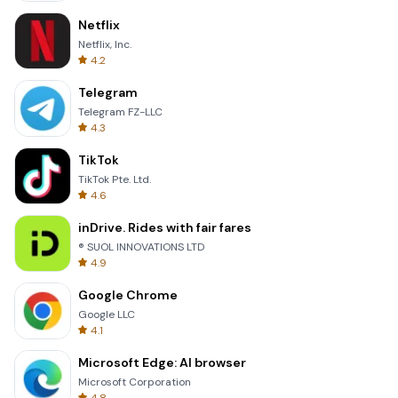
Netflix
Netflix, Inc.
4.2
Telegram
Telegram FZ-LLC
4.3
TikTok
TikTok Pte. Ltd.
4.6
inDrive. Rides with fair fares
® SUOL INNOVATIONS LTD
4.9
Google Chrome
Google LLC
4.1
Microsoft Edge: AI browser
Microsoft Corporation