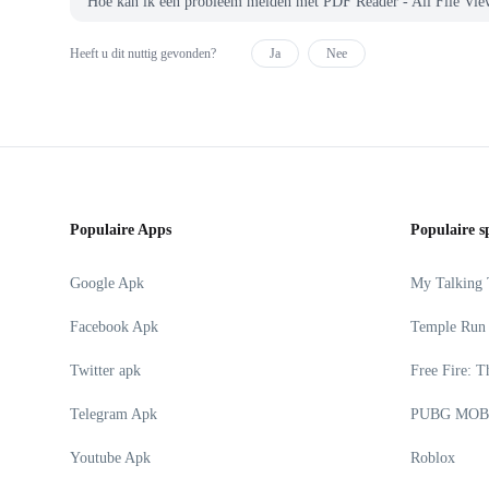
Hoe kan ik een probleem melden met PDF Reader - All File
Heeft u dit nuttig gevonden?
Ja
Nee
Populaire Apps
Populaire s
Google Apk
My Talking
Facebook Apk
Temple Run
Twitter apk
Free Fire: T
Telegram Apk
PUBG MOB
Youtube Apk
Roblox