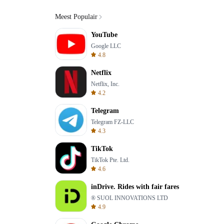
Meest Populair
YouTube
Google LLC
4.8
Netflix
Netflix, Inc.
4.2
Telegram
Telegram FZ-LLC
4.3
TikTok
TikTok Pte. Ltd.
4.6
inDrive. Rides with fair fares
® SUOL INNOVATIONS LTD
4.9