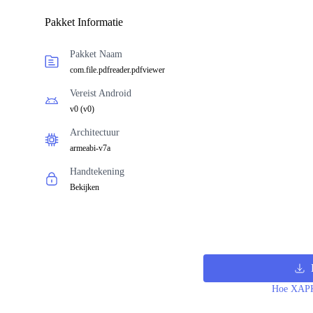
Pakket Informatie
Pakket Naam
com.file.pdfreader.pdfviewer
Vereist Android
v0
(
v0
)
Architectuur
armeabi-v7a
Handtekening
Bekijken
Hoe XAPK 