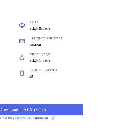
Talen
Bekijk 85 items
Leeftijdsclassificatie
Iedereen
Machtigingen
Bekijk 14 items
Doel SDK-versie
33
Downloaden APK
(
1.1.0
)
/ APK-bestand te installeren