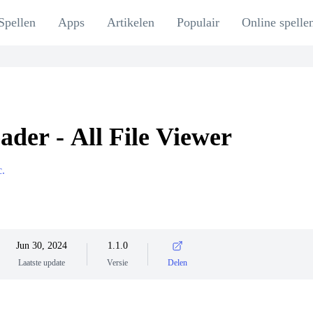
Spellen
Apps
Artikelen
Populair
Online spelle
der - All File Viewer
c.
Jun 30, 2024
1.1.0
Laatste update
Versie
Delen