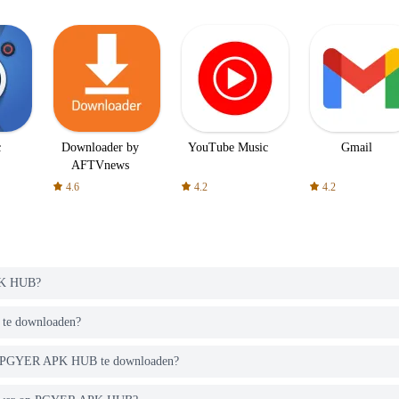
c
Downloader by
YouTube Music
Gmail
AFTVnews
4.6
4.2
4.2
PK HUB?
 te downloaden?
van PGYER APK HUB te downloaden?