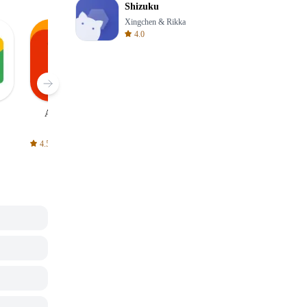
Shizuku
Xingchen & Rikka
4.0
AliExpress
Signal Private
Spotify - Music
Messenger
and Podcasts
4.5
4.3
4.6