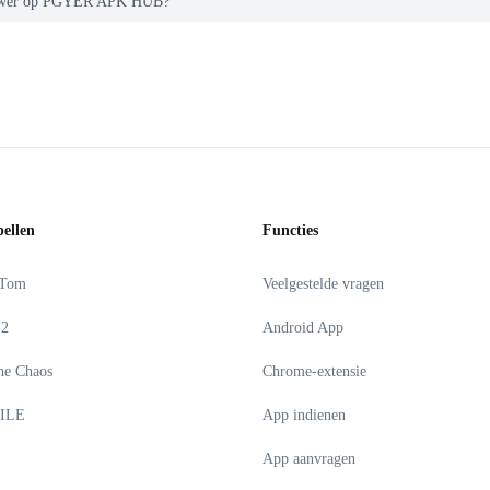
 Viewer op PGYER APK HUB?
pellen
Functies
 Tom
Veelgestelde vragen
 2
Android App
he Chaos
Chrome-extensie
ILE
App indienen
App aanvragen