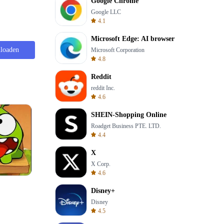
Google Chrome
Google LLC
4.1
Microsoft Edge: AI browser
loaden
Microsoft Corporation
4.8
Reddit
reddit Inc.
4.6
SHEIN-Shopping Online
Roadget Business PTE. LTD.
4.4
X
X Corp.
4.6
Totemia Cursed Marbels
Disney+
Disney
4.5