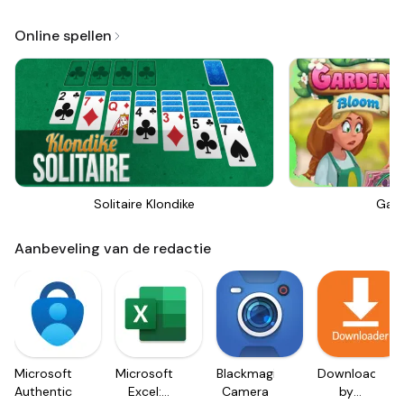
Online spellen
Solitaire Klondike
Gar
Aanbeveling van de redactie
Microsoft
Microsoft
Blackmagic
Downloader
Authenticator
Excel:
Camera
by