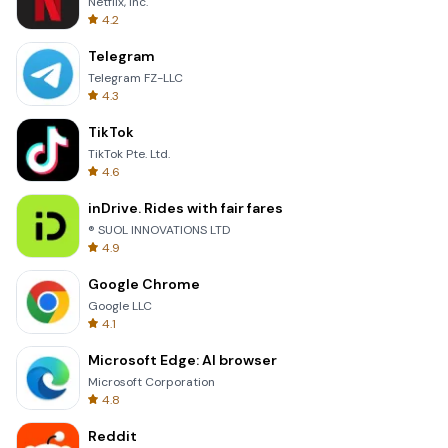
Netflix, Inc.
4.2
Telegram
Telegram FZ-LLC
4.3
TikTok
TikTok Pte. Ltd.
4.6
inDrive. Rides with fair fares
® SUOL INNOVATIONS LTD
4.9
Google Chrome
Google LLC
4.1
Microsoft Edge: AI browser
Microsoft Corporation
4.8
Reddit