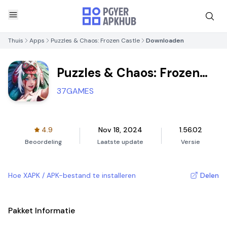
Thuis
Apps
Puzzles & Chaos: Frozen Castle
Downloaden
Puzzles & Chaos: Frozen
Castle
37GAMES
4.9
Nov 18, 2024
1.56.02
Beoordeling
Laatste update
Versie
Hoe XAPK / APK-bestand te installeren
Delen
Pakket Informatie