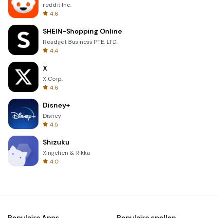
reddit Inc.
4.6
SHEIN-Shopping Online
Roadget Business PTE. LTD.
4.4
X
X Corp.
4.6
Disney+
Disney
4.5
Shizuku
Xingchen & Rikka
4.0
Populaire Apps
Populaire spellen