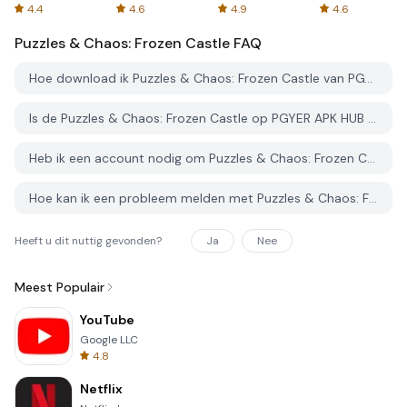
Spreadsheets
AFTVnews
4.4
4.6
4.9
4.6
Puzzles & Chaos: Frozen Castle
FAQ
Hoe download ik Puzzles & Chaos: Frozen Castle van PGYER APK HUB?
Is de Puzzles & Chaos: Frozen Castle op PGYER APK HUB gratis te downloaden?
Heb ik een account nodig om Puzzles & Chaos: Frozen Castle van PGYER APK HUB te downloaden?
Hoe kan ik een probleem melden met Puzzles & Chaos: Frozen Castle op PGYER APK HUB?
Heeft u dit nuttig gevonden?
Ja
Nee
Meest Populair
YouTube
Google LLC
4.8
Netflix