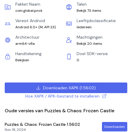
Pakket Naam
Talen
com.global.pnck
Bekijk 73 items
Vereist Android
Leeftijdsclassificatie
Android 6.0+
(
M, API 23
)
Iedereen
Architectuur
Machtigingen
arm64-v8a
Bekijk 20 items
Handtekening
Doel SDK-versie
Bekijken
0
Downloaden XAPK
(
1.56.02
)
Hoe XAPK / APK-bestand te installeren
Oude versies van Puzzles & Chaos: Frozen Castle
Puzzles & Chaos: Frozen Castle
1.56.02
Downloaden
Nov 18, 2024