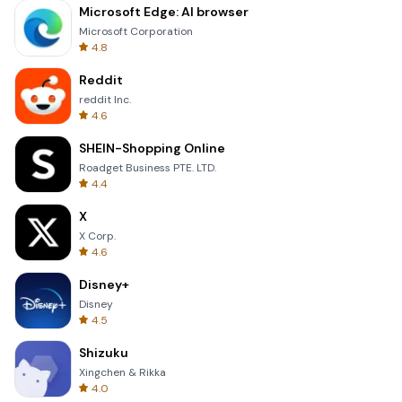
Microsoft Edge: AI browser
Microsoft Corporation
4.8
Reddit
reddit Inc.
4.6
SHEIN-Shopping Online
Roadget Business PTE. LTD.
4.4
X
X Corp.
4.6
Disney+
Disney
4.5
Shizuku
Xingchen & Rikka
4.0