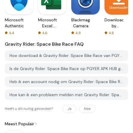
Microsoft
Microsoft
Blackmagic
Downloader
Authenticator
Excel:
Camera
by
Spreadsheets
AFTVnews
4.4
4.6
4.9
4.6
Gravity Rider: Space Bike Race
FAQ
Hoe download ik Gravity Rider: Space Bike Race van PGYER APK HUB?
Is de Gravity Rider: Space Bike Race op PGYER APK HUB gratis te downloaden?
Heb ik een account nodig om Gravity Rider: Space Bike Race van PGYER APK HUB te downloaden?
Hoe kan ik een probleem melden met Gravity Rider: Space Bike Race op PGYER APK HUB?
Heeft u dit nuttig gevonden?
Ja
Nee
Meest Populair