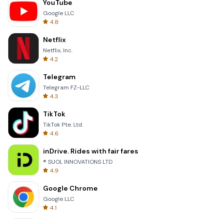
YouTube
Google LLC
4.8
Netflix
Netflix, Inc.
4.2
Telegram
Telegram FZ-LLC
4.3
TikTok
TikTok Pte. Ltd.
4.6
inDrive. Rides with fair fares
® SUOL INNOVATIONS LTD
4.9
Google Chrome
Google LLC
4.1