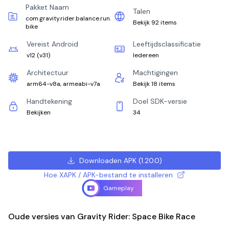
Pakket Naam
Talen
com.gravity.rider.balance.run.
Bekijk 92 items
bike
Vereist Android
Leeftijdsclassificatie
v12
(
v31
)
Iedereen
Architectuur
Machtigingen
arm64-v8a, armeabi-v7a
Bekijk 18 items
Handtekening
Doel SDK-versie
Bekijken
34
Downloaden APK
(
1.20.0
)
Hoe XAPK / APK-bestand te installeren
Gameplay
Oude versies van Gravity Rider: Space Bike Race