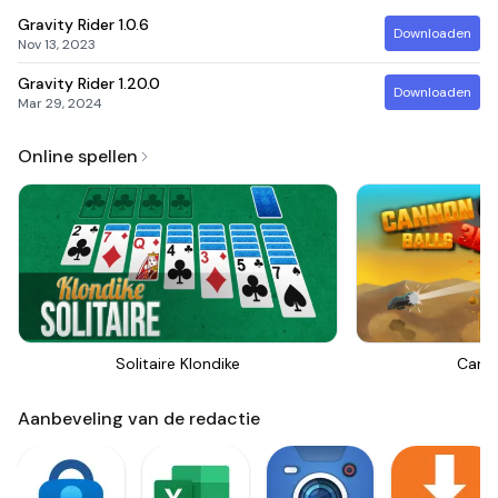
Gravity Rider
1.0.6
Downloaden
Nov 13, 2023
Gravity Rider
1.20.0
Downloaden
Mar 29, 2024
Online spellen
Solitaire Klondike
Canno
Aanbeveling van de redactie