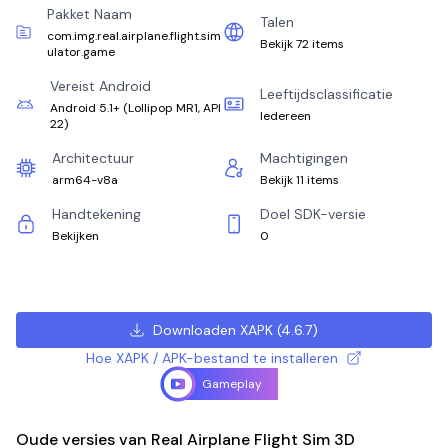
Pakket Naam
Talen
com.img.real.airplane.flight.sim
Bekijk 72 items
ulator.game
Vereist Android
Leeftijdsclassificatie
Android 5.1+
(
Lollipop MR1, API
Iedereen
22
)
Architectuur
Machtigingen
arm64-v8a
Bekijk 11 items
Handtekening
Doel SDK-versie
Bekijken
0
Downloaden XAPK
(
4.6.7
)
Hoe XAPK / APK-bestand te installeren
Gameplay
Oude versies van Real Airplane Flight Sim 3D