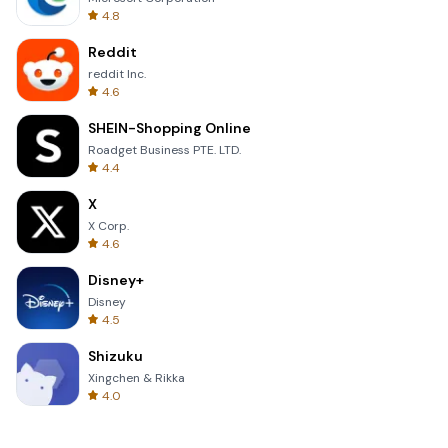
4.8
Reddit
reddit Inc.
4.6
SHEIN-Shopping Online
Roadget Business PTE. LTD.
4.4
X
X Corp.
4.6
Disney+
Disney
4.5
Shizuku
Xingchen & Rikka
4.0