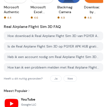
Microsoft
Microsoft
Blackmagic
Downloader
Authenticator
Excel:
Camera
by
Spreadsheets
AFTVnews
4.4
4.6
4.9
4.6
Real Airplane Flight Sim 3D
FAQ
Hoe download ik Real Airplane Flight Sim 3D van PGYER APK HUB?
Is de Real Airplane Flight Sim 3D op PGYER APK HUB gratis te downloaden?
Heb ik een account nodig om Real Airplane Flight Sim 3D van PGYER APK HUB te downloaden?
Hoe kan ik een probleem melden met Real Airplane Flight Sim 3D op PGYER APK HUB?
Heeft u dit nuttig gevonden?
Ja
Nee
Meest Populair
YouTube
Google LLC