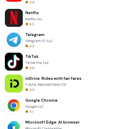
4.8
Netflix
Netflix, Inc.
4.2
Telegram
Telegram FZ-LLC
4.3
TikTok
TikTok Pte. Ltd.
4.6
inDrive. Rides with fair fares
® SUOL INNOVATIONS LTD
4.9
Google Chrome
Google LLC
4.1
Microsoft Edge: AI browser
Microsoft Corporation