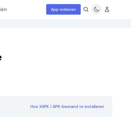
len
App indienen
e
Hoe XAPK / APK-bestand te installeren