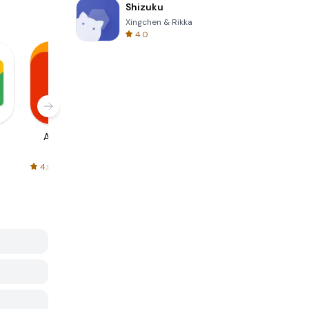
Shizuku
Xingchen & Rikka
4.0
AliExpress
Signal Private
Spotify - Music
Messenger
and Podcasts
4.5
4.3
4.6