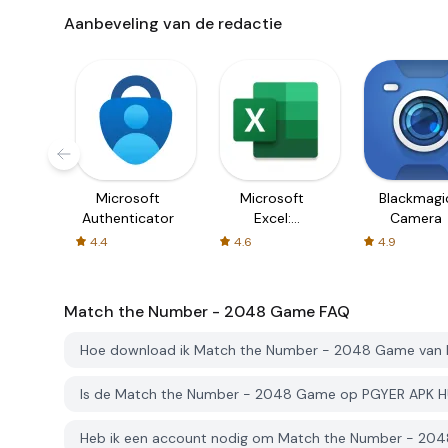
Aanbeveling van de redactie
Microsoft
Microsoft
Blackmagi
Authenticator
Excel:
Camera
Spreadsheets
4.4
4.6
4.9
Match the Number - 2048 Game
FAQ
Hoe download ik Match the Number - 2048 Game van
Is de Match the Number - 2048 Game op PGYER APK HU
Heb ik een account nodig om Match the Number - 20