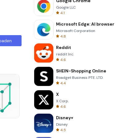
Google Chrome
Google LLC
4.1
Microsoft Edge: AI browser
Microsoft Corporation
4.8
oaden
Reddit
reddit Inc.
4.6
SHEIN-Shopping Online
Roadget Business PTE. LTD.
4.4
X
X Corp.
4.6
Disney+
Totemia Cursed Marbels
Disney
4.5