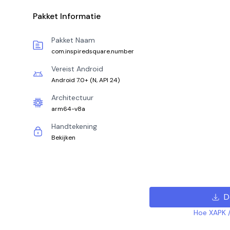
Pakket Informatie
Pakket Naam
com.inspiredsquare.number
Vereist Android
Android 7.0+
(
N, API 24
)
Architectuur
arm64-v8a
Handtekening
Bekijken
D
Hoe XAPK /