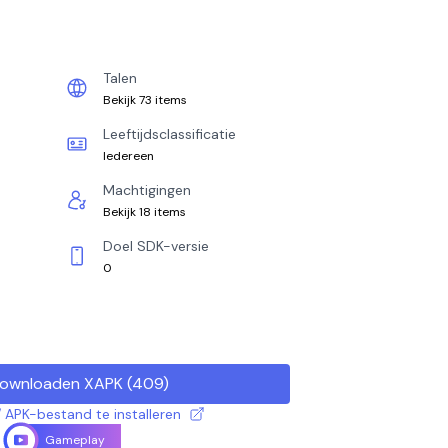
Talen
Bekijk 73 items
Leeftijdsclassificatie
Iedereen
Machtigingen
Bekijk 18 items
Doel SDK-versie
0
ownloaden XAPK
(
409
)
 APK-bestand te installeren
Gameplay