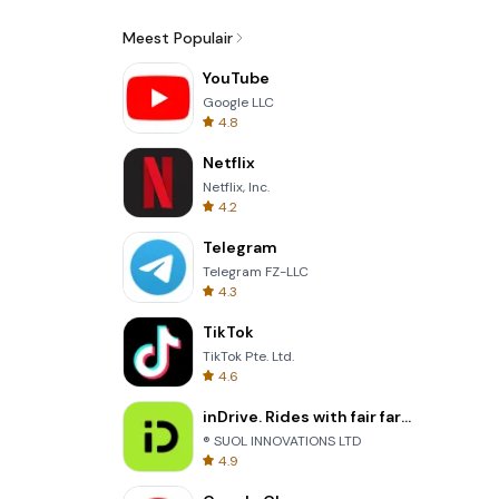
Meest Populair
YouTube
Google LLC
4.8
Netflix
Netflix, Inc.
4.2
Telegram
Telegram FZ-LLC
4.3
TikTok
TikTok Pte. Ltd.
4.6
inDrive. Rides with fair fares
® SUOL INNOVATIONS LTD
4.9