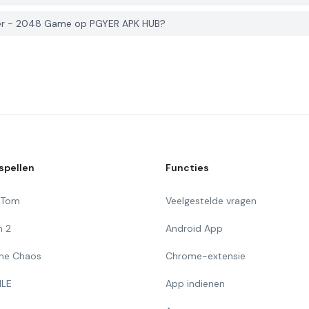
er - 2048 Game op PGYER APK HUB?
spellen
Functies
g Tom
Veelgestelde vragen
n 2
Android App
 The Chaos
Chrome-extensie
ILE
App indienen