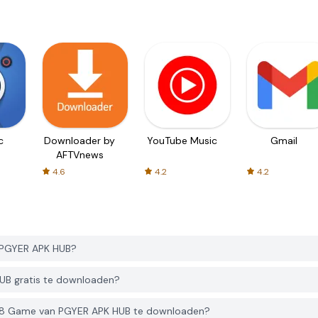
c
Downloader by
YouTube Music
Gmail
AFTVnews
4.6
4.2
4.2
 PGYER APK HUB?
B gratis te downloaden?
48 Game van PGYER APK HUB te downloaden?