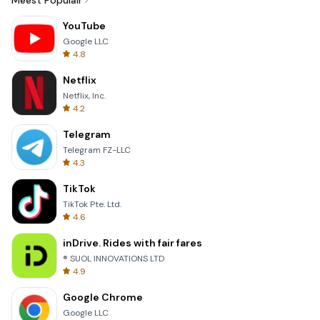
Meest Populair
YouTube
Google LLC
4.8
Netflix
Netflix, Inc.
4.2
Telegram
Telegram FZ-LLC
4.3
TikTok
TikTok Pte. Ltd.
4.6
inDrive. Rides with fair fares
® SUOL INNOVATIONS LTD
4.9
Google Chrome
Google LLC