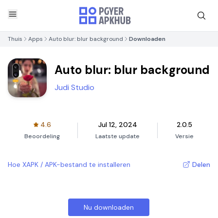
Thuis
Apps
Auto blur: blur background
Downloaden
Auto blur: blur background
Judi Studio
4.6
Jul 12, 2024
2.0.5
Beoordeling
Laatste update
Versie
Hoe XAPK / APK-bestand te installeren
Delen
Nu downloaden