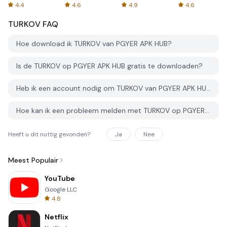
Spreadsheets
AFTVnews
4.4
4.6
4.9
4.6
TURKOV
FAQ
Hoe download ik TURKOV van PGYER APK HUB?
Is de TURKOV op PGYER APK HUB gratis te downloaden?
Heb ik een account nodig om TURKOV van PGYER APK HUB te downloaden?
Hoe kan ik een probleem melden met TURKOV op PGYER APK HUB?
Heeft u dit nuttig gevonden?
Ja
Nee
Meest Populair
YouTube
Google LLC
4.8
Netflix