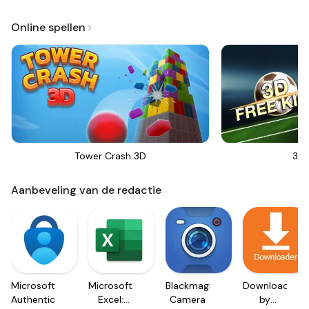
Online spellen
Tower Crash 3D
3D 
Aanbeveling van de redactie
Microsoft
Microsoft
Blackmagic
Downloader
Authenticator
Excel:
Camera
by