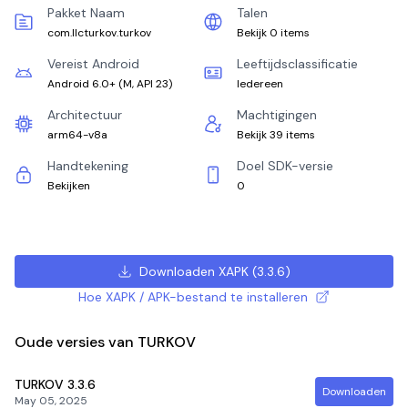
Pakket Naam
Talen
com.llcturkov.turkov
Bekijk 0 items
Vereist Android
Leeftijdsclassificatie
Android 6.0+
(
M, API 23
)
Iedereen
Architectuur
Machtigingen
arm64-v8a
Bekijk 39 items
Handtekening
Doel SDK-versie
Bekijken
0
Downloaden XAPK
(
3.3.6
)
Hoe XAPK / APK-bestand te installeren
Oude versies van TURKOV
TURKOV
3.3.6
Downloaden
May 05, 2025