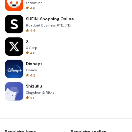
reddit Inc.
4.6
SHEIN-Shopping Online
Roadget Business PTE. LTD.
4.4
X
X Corp.
4.6
Disney+
Disney
4.5
Shizuku
Xingchen & Rikka
4.0
Populaire Apps
Populaire spellen