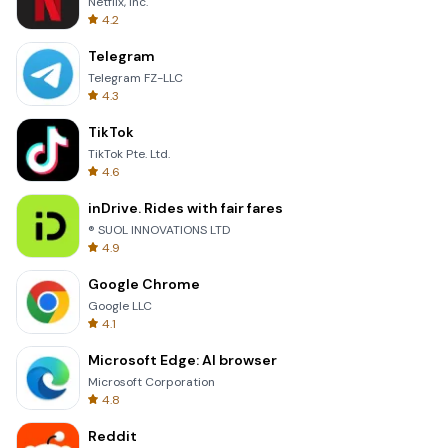
Netflix, Inc.
4.2
Telegram
Telegram FZ-LLC
4.3
TikTok
TikTok Pte. Ltd.
4.6
inDrive. Rides with fair fares
® SUOL INNOVATIONS LTD
4.9
Google Chrome
Google LLC
4.1
Microsoft Edge: AI browser
Microsoft Corporation
4.8
Reddit