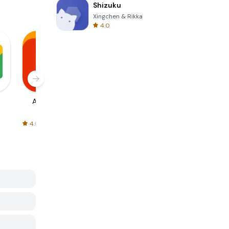
Shizuku
Xingchen & Rikka
4.0
AliExpress
Signal Private
Spotify - Music
Messenger
and Podcasts
4.5
4.3
4.6