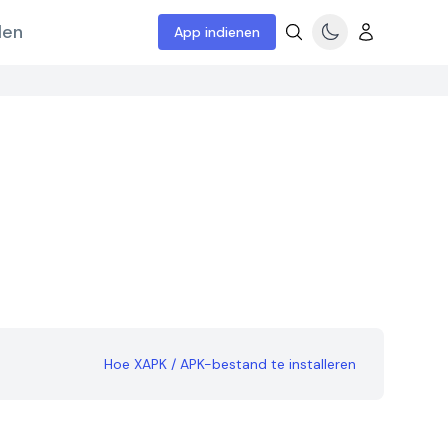
len
App indienen
Hoe XAPK / APK-bestand te installeren