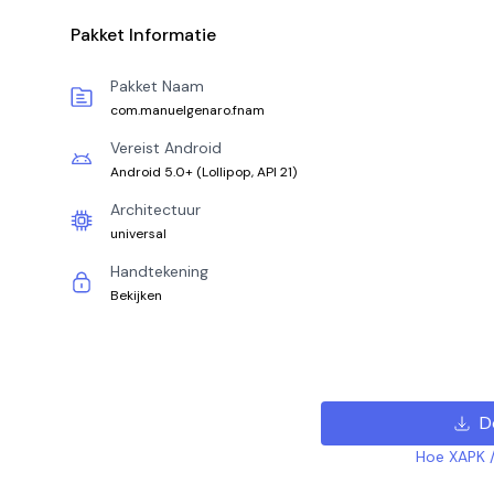
Pakket Informatie
Pakket Naam
com.manuelgenaro.fnam
Vereist Android
Android 5.0+
(
Lollipop, API 21
)
Architectuur
universal
Handtekening
Bekijken
D
Hoe XAPK /