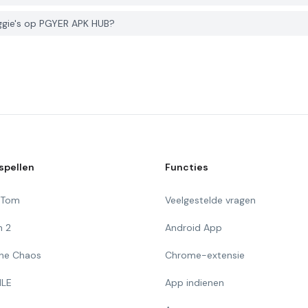
ggie's op PGYER APK HUB?
spellen
Functies
g Tom
Veelgestelde vragen
n 2
Android App
 The Chaos
Chrome-extensie
ILE
App indienen