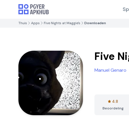
Sp
Thuis
Apps
Five Nights at Maggie's
Downloaden
Five N
Manuel Genaro
4.8
Beoordeling