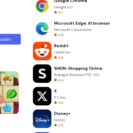
Google Chrome
Google LLC
4.1
Microsoft Edge: AI browser
Microsoft Corporation
4.8
oaden
Reddit
reddit Inc.
4.6
SHEIN-Shopping Online
Roadget Business PTE. LTD.
4.4
X
X Corp.
4.6
Disney+
Words of Wonders
Disney
4.5