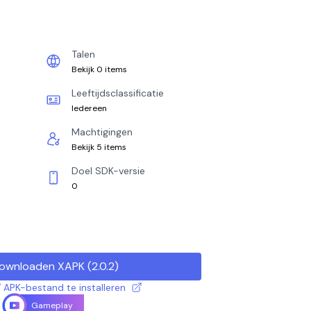
Talen
Bekijk 0 items
Leeftijdsclassificatie
Iedereen
Machtigingen
Bekijk 5 items
Doel SDK-versie
0
ownloaden XAPK
(
2.0.2
)
 APK-bestand te installeren
Gameplay