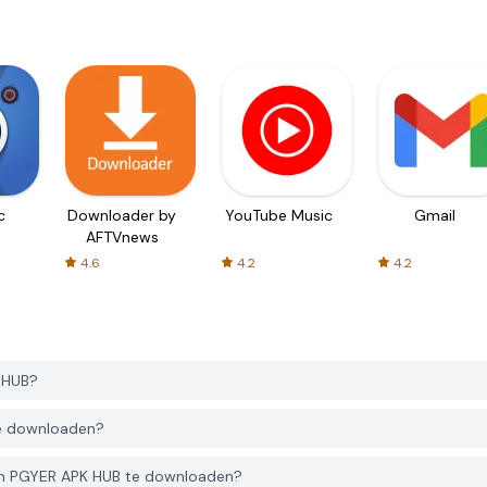
c
Downloader by
YouTube Music
Gmail
AFTVnews
4.6
4.2
4.2
K HUB?
 te downloaden?
van PGYER APK HUB te downloaden?