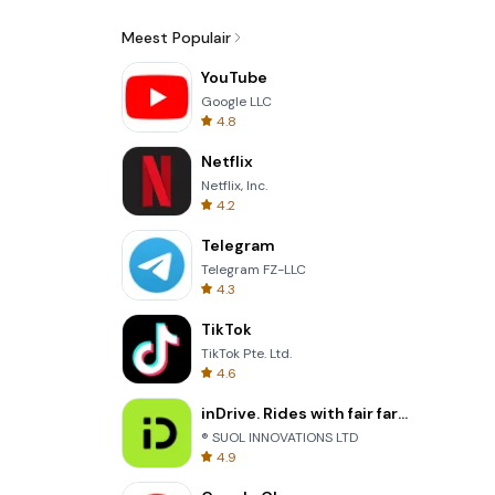
Meest Populair
YouTube
Google LLC
4.8
Netflix
Netflix, Inc.
4.2
Telegram
Telegram FZ-LLC
4.3
TikTok
TikTok Pte. Ltd.
4.6
inDrive. Rides with fair fares
® SUOL INNOVATIONS LTD
4.9