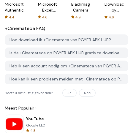
Microsoft
Microsoft
Blackmagic
Downloader
Authenticator
Excel:
Camera
by
Spreadsheets
AFTVnews
4.4
4.6
4.9
4.6
+Cinemateca
FAQ
Hoe download ik +Cinemateca van PGYER APK HUB?
Is de +Cinemateca op PGYER APK HUB gratis te downloaden?
Heb ik een account nodig om +Cinemateca van PGYER APK HUB te downloaden?
Hoe kan ik een probleem melden met +Cinemateca op PGYER APK HUB?
Heeft u dit nuttig gevonden?
Ja
Nee
Meest Populair
YouTube
Google LLC
4.8