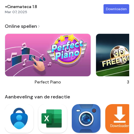
+Cinemateca
1.8
Downloaden
Mar 07, 2025
Online spellen
Perfect Piano
3D 
Aanbeveling van de redactie