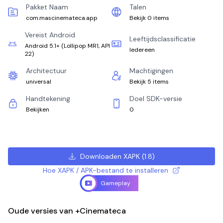
Pakket Naam
Talen
com.mascinemateca.app
Bekijk 0 items
Vereist Android
Leeftijdsclassificatie
Android 5.1+
(
Lollipop MR1, API
Iedereen
22
)
Architectuur
Machtigingen
universal
Bekijk 5 items
Handtekening
Doel SDK-versie
Bekijken
0
Downloaden XAPK
(
1.8
)
Hoe XAPK / APK-bestand te installeren
Gameplay
Oude versies van +Cinemateca