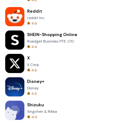
4.8
Reddit
reddit Inc.
4.6
SHEIN-Shopping Online
Roadget Business PTE. LTD.
4.4
X
X Corp.
4.6
Disney+
Disney
4.5
Shizuku
Xingchen & Rikka
4.0