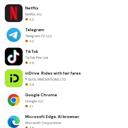
Netflix
Netflix, Inc.
4.2
Telegram
Telegram FZ-LLC
4.3
TikTok
TikTok Pte. Ltd.
4.6
inDrive. Rides with fair fares
® SUOL INNOVATIONS LTD
4.9
Google Chrome
Google LLC
4.1
Microsoft Edge: AI browser
Microsoft Corporation