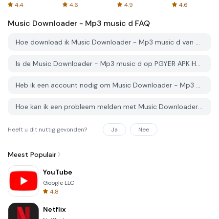
Spreadsheets
AFTVnews
4.4
4.6
4.9
4.6
Music Downloader - Mp3 music d
FAQ
Hoe download ik Music Downloader - Mp3 music d van PGYER APK HUB?
Is de Music Downloader - Mp3 music d op PGYER APK HUB gratis te downloaden?
Heb ik een account nodig om Music Downloader - Mp3 music d van PGYER APK HUB te downloaden?
Hoe kan ik een probleem melden met Music Downloader - Mp3 music d op PGYER APK HUB?
Heeft u dit nuttig gevonden?
Ja
Nee
Meest Populair
YouTube
Google LLC
4.8
Netflix