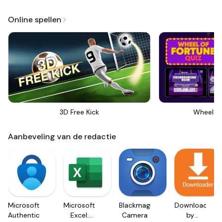
Online spellen
3D Free Kick
Wheel Of
Aanbeveling van de redactie
Microsoft
Microsoft
Blackmagic
Downloader
Authenticator
Excel:
Camera
by