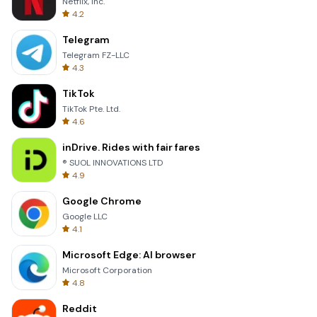
Netflix, Inc.
4.2
Telegram
Telegram FZ-LLC
4.3
TikTok
TikTok Pte. Ltd.
4.6
inDrive. Rides with fair fares
® SUOL INNOVATIONS LTD
4.9
Google Chrome
Google LLC
4.1
Microsoft Edge: AI browser
Microsoft Corporation
4.8
Reddit