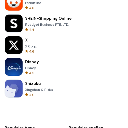
reddit Inc.
4.6
SHEIN-Shopping Online
Roadget Business PTE. LTD.
4.4
X
X Corp.
4.6
Disney+
Disney
4.5
Shizuku
Xingchen & Rikka
4.0
Populaire Apps
Populaire spellen