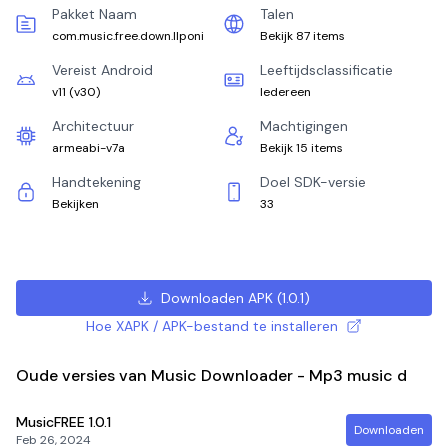
Pakket Naam
Talen
com.music.free.down.llponi
Bekijk 87 items
Vereist Android
Leeftijdsclassificatie
v11
(
v30
)
Iedereen
Architectuur
Machtigingen
armeabi-v7a
Bekijk 15 items
Handtekening
Doel SDK-versie
Bekijken
33
Downloaden APK
(
1.0.1
)
Hoe XAPK / APK-bestand te installeren
Oude versies van Music Downloader - Mp3 music d
MusicFREE
1.0.1
Downloaden
Feb 26, 2024