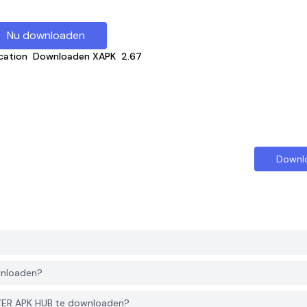
Nu downloaden
cation
Downloaden XAPK
2.67
Downl
?
wnloaden?
YER APK HUB te downloaden?