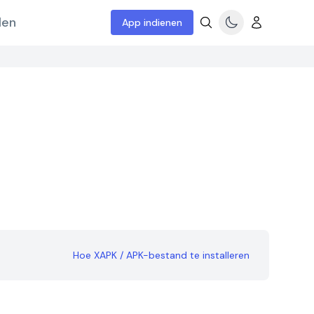
len
App indienen
Hoe XAPK / APK-bestand te installeren