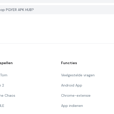
n op PGYER APK HUB?
spellen
Functies
g Tom
Veelgestelde vragen
n 2
Android App
 The Chaos
Chrome-extensie
ILE
App indienen