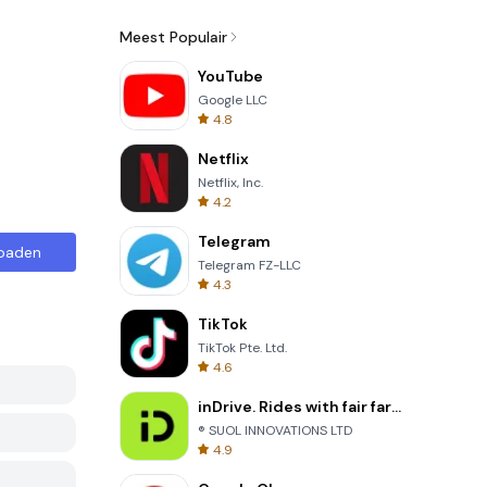
Meest Populair
YouTube
Google LLC
4.8
Netflix
Netflix, Inc.
4.2
Telegram
oaden
Telegram FZ-LLC
4.3
TikTok
TikTok Pte. Ltd.
4.6
inDrive. Rides with fair fares
® SUOL INNOVATIONS LTD
4.9