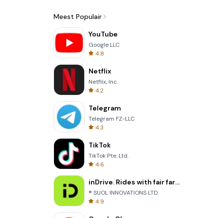
Meest Populair
YouTube
Google LLC
4.8
Netflix
Netflix, Inc.
4.2
Telegram
Telegram FZ-LLC
4.3
TikTok
TikTok Pte. Ltd.
4.6
inDrive. Rides with fair fares
® SUOL INNOVATIONS LTD
4.9