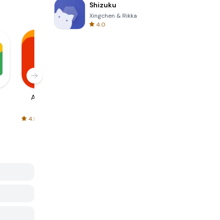
Shizuku
Xingchen & Rikka
4.0
AliExpress
Signal Private
Spotify - Music
Messenger
and Podcasts
4.5
4.3
4.6