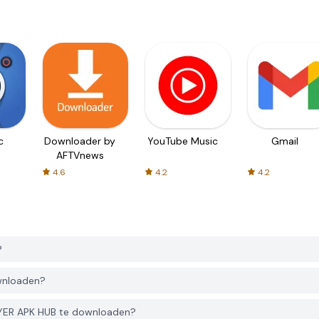
c
Downloader by
YouTube Music
Gmail
AFTVnews
4.6
4.2
4.2
?
ownloaden?
GYER APK HUB te downloaden?