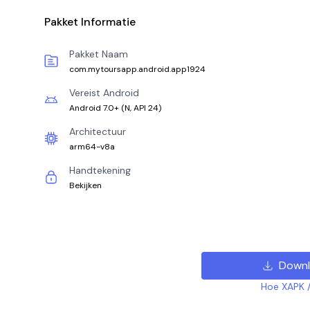
Pakket Informatie
Pakket Naam
com.mytoursapp.android.app1924
Vereist Android
Android 7.0+
(
N, API 24
)
Architectuur
arm64-v8a
Handtekening
Bekijken
Downl
Hoe XAPK /