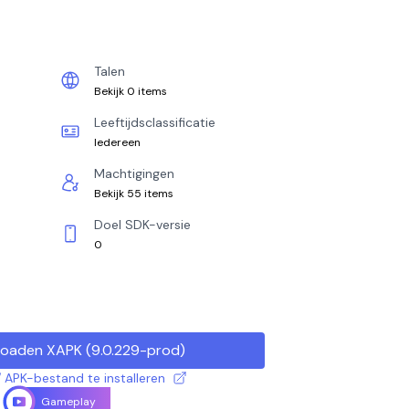
Talen
Bekijk 0 items
Leeftijdsclassificatie
Iedereen
Machtigingen
Bekijk 55 items
Doel SDK-versie
0
oaden XAPK
(
9.0.229-prod
)
 APK-bestand te installeren
Gameplay