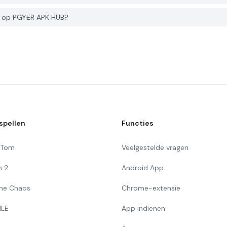
r op PGYER APK HUB?
spellen
Functies
g Tom
Veelgestelde vragen
n 2
Android App
 The Chaos
Chrome-extensie
ILE
App indienen