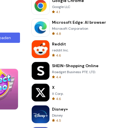
Google Chrome
Google LLC
4.1
Microsoft Edge: AI browser
Microsoft Corporation
4.8
oaden
Reddit
reddit Inc.
4.6
SHEIN-Shopping Online
Roadget Business PTE. LTD.
4.4
X
X Corp.
4.6
Disney+
Tower Crash 3D
Disney
4.5