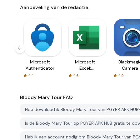
Aanbeveling van de redactie
Microsoft
Microsoft
Blackmagi
Authenticator
Excel:
Camera
Spreadsheets
4.4
4.6
4.9
Bloody Mary Tour
FAQ
Hoe download ik Bloody Mary Tour van PGYER APK HUB
Is de Bloody Mary Tour op PGYER APK HUB gratis te d
Heb ik een account nodig om Bloody Mary Tour van P