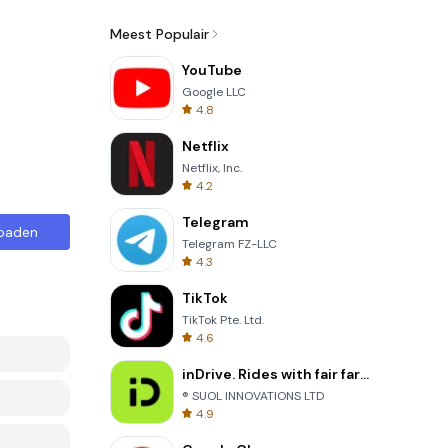
Meest Populair
YouTube
Google LLC
4.8
Netflix
Netflix, Inc.
4.2
Telegram
oaden
Telegram FZ-LLC
4.3
TikTok
TikTok Pte. Ltd.
4.6
inDrive. Rides with fair fares
® SUOL INNOVATIONS LTD
4.9