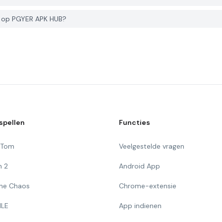
e op PGYER APK HUB?
spellen
Functies
g Tom
Veelgestelde vragen
n 2
Android App
 The Chaos
Chrome-extensie
ILE
App indienen