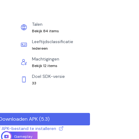
Talen
Bekijk 84 items
Leeftijdsclassificatie
Iedereen
Machtigingen
Bekijk 12 items
Doel SDK-versie
33
Downloaden APK
(
5.3
)
 APK-bestand te installeren
Gameplay