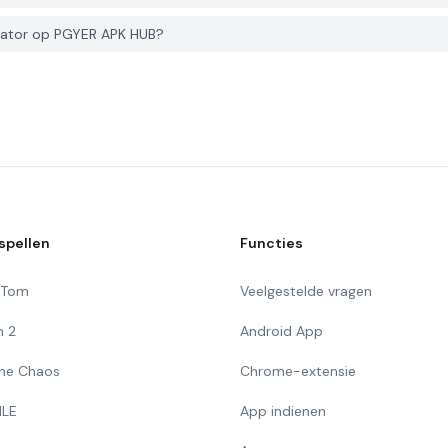
eator op PGYER APK HUB?
spellen
Functies
g Tom
Veelgestelde vragen
n 2
Android App
 The Chaos
Chrome-extensie
ILE
App indienen