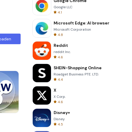
Google Chrome
Google LLC
4.1
Microsoft Edge: AI browser
Microsoft Corporation
4.8
oaden
Reddit
reddit Inc.
4.6
SHEIN-Shopping Online
Roadget Business PTE. LTD.
4.4
X
X Corp.
4.6
Disney+
Cut The Rope
Disney
4.5