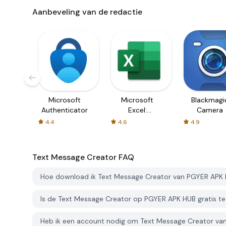
Aanbeveling van de redactie
Microsoft
Microsoft
Blackmagi
Authenticator
Excel:
Camera
Spreadsheets
4.4
4.6
4.9
Text Message Creator
FAQ
Hoe download ik Text Message Creator van PGYER APK
Is de Text Message Creator op PGYER APK HUB gratis 
Heb ik een account nodig om Text Message Creator v