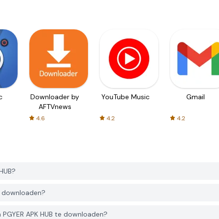
c
Downloader by
YouTube Music
Gmail
AFTVnews
4.6
4.2
4.2
 HUB?
te downloaden?
an PGYER APK HUB te downloaden?