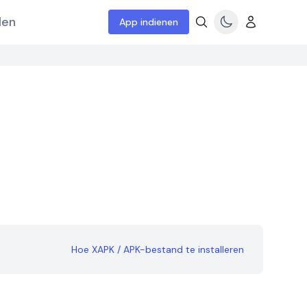
len
App indienen
Hoe XAPK / APK-bestand te installeren