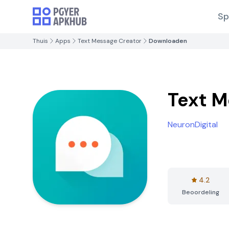
Sp
Thuis
Apps
Text Message Creator
Downloaden
Text M
NeuronDigital
4.2
Beoordeling