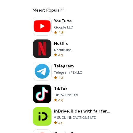
Meest Populair
YouTube
Google LLC
4.8
Netflix
Netflix, Inc.
4.2
Telegram
Telegram FZ-LLC
4.3
TikTok
TikTok Pte. Ltd.
4.6
inDrive. Rides with fair fares
® SUOL INNOVATIONS LTD
4.9