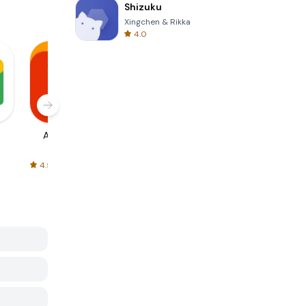
Shizuku
Xingchen & Rikka
4.0
AliExpress
Signal Private
Spotify - Music
Messenger
and Podcasts
4.5
4.3
4.6