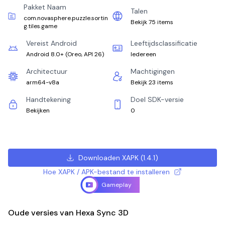
Pakket Naam
Talen
com.novasphere.puzzle.sortin
Bekijk 75 items
g.tiles.game
Vereist Android
Leeftijdsclassificatie
Android 8.0+
(
Oreo, API 26
)
Iedereen
Architectuur
Machtigingen
arm64-v8a
Bekijk 23 items
Handtekening
Doel SDK-versie
Bekijken
0
Downloaden XAPK
(
1.4.1
)
Hoe XAPK / APK-bestand te installeren
Gameplay
Oude versies van Hexa Sync 3D