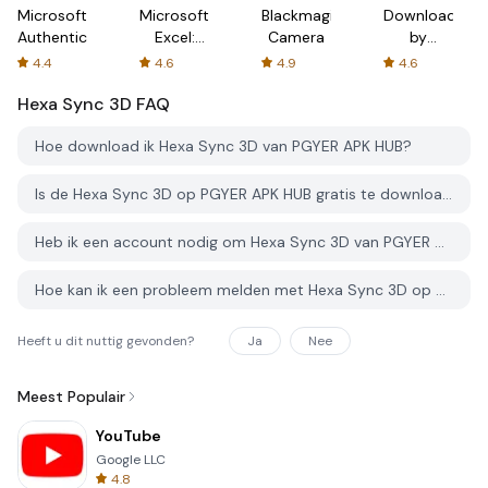
Microsoft
Microsoft
Blackmagic
Downloader
Authenticator
Excel:
Camera
by
Spreadsheets
AFTVnews
4.4
4.6
4.9
4.6
Hexa Sync 3D
FAQ
Hoe download ik Hexa Sync 3D van PGYER APK HUB?
Is de Hexa Sync 3D op PGYER APK HUB gratis te downloaden?
Heb ik een account nodig om Hexa Sync 3D van PGYER APK HUB te downloaden?
Hoe kan ik een probleem melden met Hexa Sync 3D op PGYER APK HUB?
Heeft u dit nuttig gevonden?
Ja
Nee
Meest Populair
YouTube
Google LLC
4.8