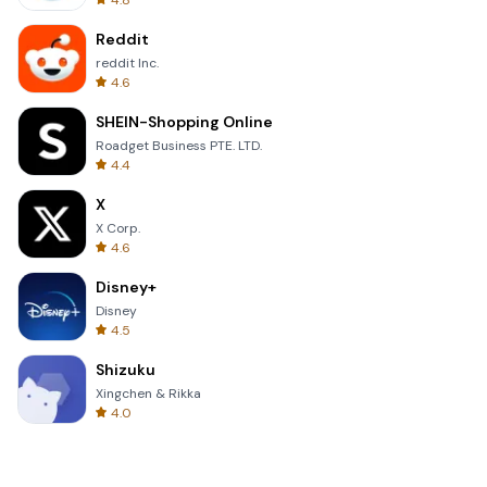
4.8
Reddit
reddit Inc.
4.6
SHEIN-Shopping Online
Roadget Business PTE. LTD.
4.4
X
X Corp.
4.6
Disney+
Disney
4.5
Shizuku
Xingchen & Rikka
4.0