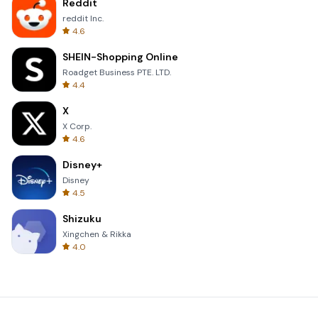
Reddit
reddit Inc.
4.6
SHEIN-Shopping Online
Roadget Business PTE. LTD.
4.4
X
X Corp.
4.6
Disney+
Disney
4.5
Shizuku
Xingchen & Rikka
4.0