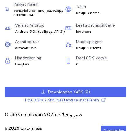
Pakket Naam
Talen
com.pictures_and_cases.app
Bekijk 0 items
333238594
Vereist Android
Leeftijdsclassificatie
Android 5.0+
(
Lollipop, API 21
)
Iedereen
Architectuur
Machtigingen
armeabi-v7a
Bekijk 39 items
Handtekening
Doel SDK-versie
Bekijken
0
Downloaden XAPK
(
6
)
Hoe XAPK / APK-bestand te installeren
Oude versies van صور و حالات 2025
6
صور و حالات 2025
Downloaden