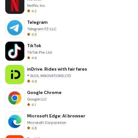
Netflix, Inc.
4.2
Telegram
Telegram FZ-LLC
4.3
TikTok
TikTok Pte. Ltd.
4.6
inDrive. Rides with fair fares
® SUOL INNOVATIONS LTD
4.9
Google Chrome
Google LLC
4.1
Microsoft Edge: AI browser
Microsoft Corporation
4.8