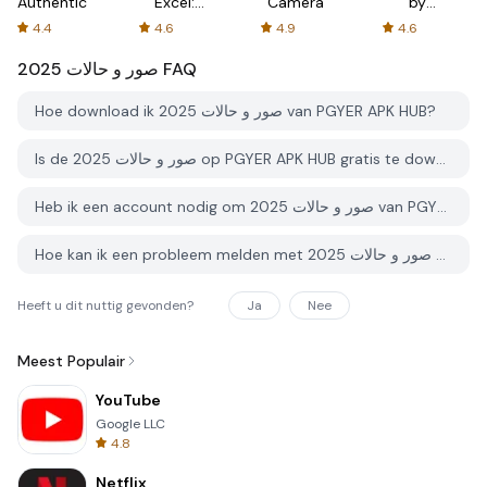
Authenticator
Excel:
Camera
by
Spreadsheets
AFTVnews
4.4
4.6
4.9
4.6
صور و حالات 2025
FAQ
Hoe download ik صور و حالات 2025 van PGYER APK HUB?
Is de صور و حالات 2025 op PGYER APK HUB gratis te downloaden?
Heb ik een account nodig om صور و حالات 2025 van PGYER APK HUB te downloaden?
Hoe kan ik een probleem melden met صور و حالات 2025 op PGYER APK HUB?
Heeft u dit nuttig gevonden?
Ja
Nee
Meest Populair
YouTube
Google LLC
4.8
Netflix