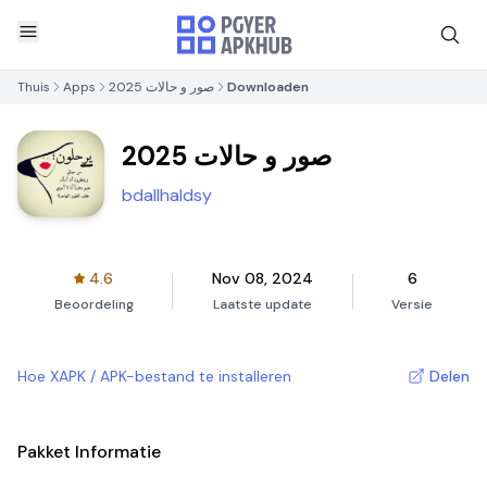
Thuis
Apps
صور و حالات 2025
Downloaden
صور و حالات 2025
bdallhaldsy
4.6
Nov 08, 2024
6
Beoordeling
Laatste update
Versie
Hoe XAPK / APK-bestand te installeren
Delen
Pakket Informatie