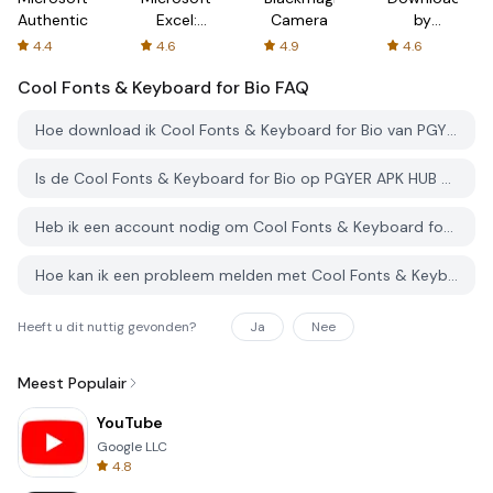
Authenticator
Excel:
Camera
by
Spreadsheets
AFTVnews
4.4
4.6
4.9
4.6
Cool Fonts & Keyboard for Bio
FAQ
Hoe download ik Cool Fonts & Keyboard for Bio van PGYER APK HUB?
Is de Cool Fonts & Keyboard for Bio op PGYER APK HUB gratis te downloaden?
Heb ik een account nodig om Cool Fonts & Keyboard for Bio van PGYER APK HUB te downloaden?
Hoe kan ik een probleem melden met Cool Fonts & Keyboard for Bio op PGYER APK HUB?
Heeft u dit nuttig gevonden?
Ja
Nee
Meest Populair
YouTube
Google LLC
4.8