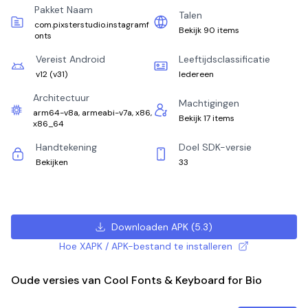
Pakket Naam
Talen
com.pixsterstudio.instagramf
Bekijk 90 items
onts
Vereist Android
Leeftijdsclassificatie
v12
(
v31
)
Iedereen
Architectuur
Machtigingen
arm64-v8a, armeabi-v7a, x86,
Bekijk 17 items
x86_64
Handtekening
Doel SDK-versie
Bekijken
33
Downloaden APK
(
5.3
)
Hoe XAPK / APK-bestand te installeren
Oude versies van Cool Fonts & Keyboard for Bio