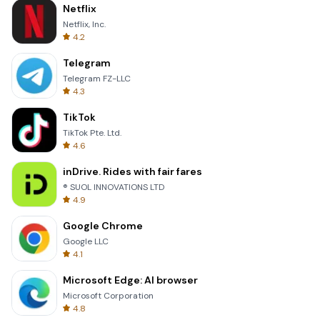
Netflix
Netflix, Inc.
4.2
Telegram
Telegram FZ-LLC
4.3
TikTok
TikTok Pte. Ltd.
4.6
inDrive. Rides with fair fares
® SUOL INNOVATIONS LTD
4.9
Google Chrome
Google LLC
4.1
Microsoft Edge: AI browser
Microsoft Corporation
4.8