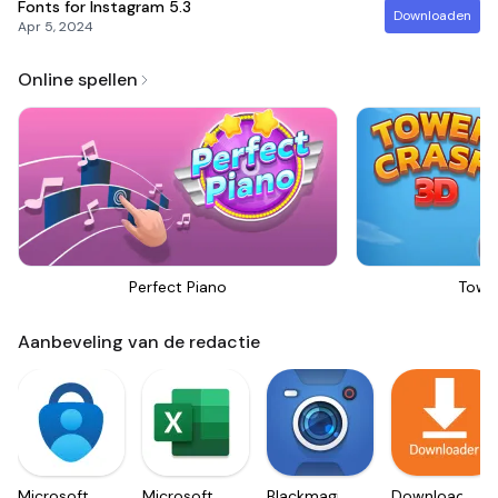
Fonts for Instagram
5.3
Downloaden
Apr 5, 2024
Online spellen
Perfect Piano
Towe
Aanbeveling van de redactie
Microsoft
Microsoft
Blackmagic
Downloader