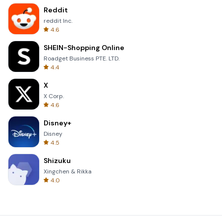
Reddit
reddit Inc.
4.6
SHEIN-Shopping Online
Roadget Business PTE. LTD.
4.4
X
X Corp.
4.6
Disney+
Disney
4.5
Shizuku
Xingchen & Rikka
4.0