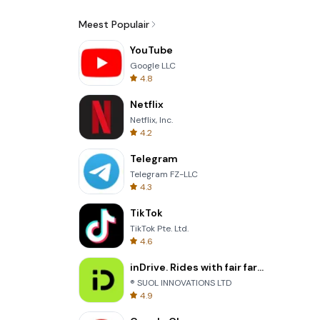
Meest Populair
YouTube
Google LLC
4.8
Netflix
Netflix, Inc.
4.2
Telegram
Telegram FZ-LLC
4.3
TikTok
TikTok Pte. Ltd.
4.6
inDrive. Rides with fair fares
® SUOL INNOVATIONS LTD
4.9