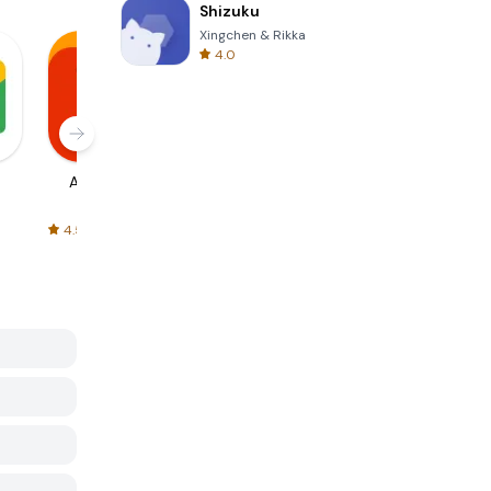
Shizuku
Xingchen & Rikka
4.0
AliExpress
Signal Private
Spotify - Music
Messenger
and Podcasts
4.5
4.3
4.6