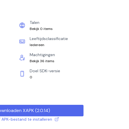
Talen
Bekijk 0 items
Leeftijdsclassificatie
Iedereen
Machtigingen
Bekijk 36 items
Doel SDK-versie
0
ownloaden XAPK
(
2.0.14
)
 APK-bestand te installeren