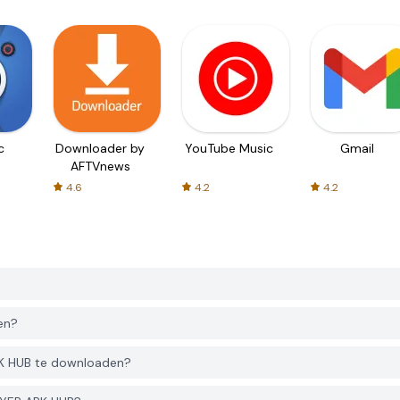
c
Downloader by
YouTube Music
Gmail
AFTVnews
4.6
4.2
4.2
en?
PK HUB te downloaden?