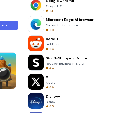
Google Chrome
Google LLC
4.1
Microsoft Edge: AI browser
oaden
Microsoft Corporation
4.8
Reddit
reddit Inc.
4.6
SHEIN-Shopping Online
Roadget Business PTE. LTD.
4.4
X
X Corp.
4.6
Garden Bloom
Disney+
Disney
4.5