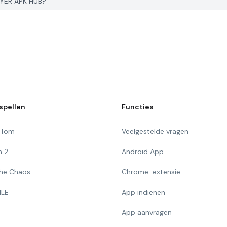
GYER APK HUB?
spellen
Functies
g Tom
Veelgestelde vragen
n 2
Android App
 The Chaos
Chrome-extensie
ILE
App indienen
App aanvragen