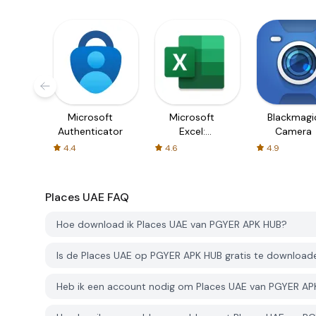
Microsoft
Microsoft
Blackmagi
Authenticator
Excel:
Camera
Spreadsheets
4.4
4.6
4.9
Places UAE
FAQ
Hoe download ik Places UAE van PGYER APK HUB?
Is de Places UAE op PGYER APK HUB gratis te download
Heb ik een account nodig om Places UAE van PGYER A