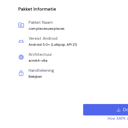
Pakket Informatie
Pakket Naam
com.placesuae.places
Vereist Android
Android 5.0+
(
Lollipop, API 21
)
Architectuur
arm64-v8a
Handtekening
Bekijken
D
Hoe XAPK /