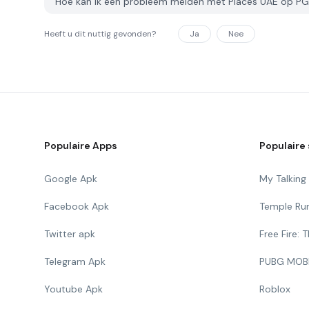
Hoe kan ik een probleem melden met Places UAE op P
Heeft u dit nuttig gevonden?
Ja
Nee
Populaire Apps
Populaire 
Google Apk
My Talkin
Facebook Apk
Temple Ru
Twitter apk
Free Fire:
Telegram Apk
PUBG MOB
Youtube Apk
Roblox