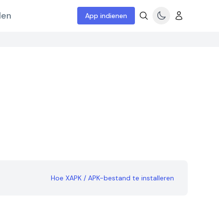
len
App indienen
Hoe XAPK / APK-bestand te installeren