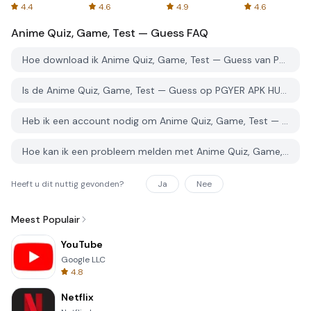
Spreadsheets
AFTVnews
4.4
4.6
4.9
4.6
Anime Quiz, Game, Test — Guess
FAQ
Hoe download ik Anime Quiz, Game, Test — Guess van PGYER APK HUB?
Is de Anime Quiz, Game, Test — Guess op PGYER APK HUB gratis te downloaden?
Heb ik een account nodig om Anime Quiz, Game, Test — Guess van PGYER APK HUB te downloaden?
Hoe kan ik een probleem melden met Anime Quiz, Game, Test — Guess op PGYER APK HUB?
Heeft u dit nuttig gevonden?
Ja
Nee
Meest Populair
YouTube
Google LLC
4.8
Netflix