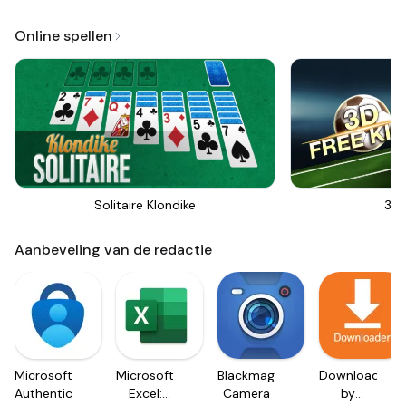
Online spellen
Solitaire Klondike
3D 
Aanbeveling van de redactie
Microsoft
Microsoft
Blackmagic
Downloader
Authenticator
Excel:
Camera
by