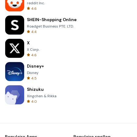
reddit Inc.
4.6
SHEIN-Shopping Online
Roadget Business PTE. LTD.
4.4
X
X Corp.
4.6
Disney+
Disney
4.5
Shizuku
Xingchen & Rikka
4.0
Populaire Apps
Populaire spellen