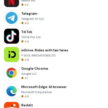
Netflix, Inc.
4.2
Telegram
Telegram FZ-LLC
4.3
TikTok
TikTok Pte. Ltd.
4.6
inDrive. Rides with fair fares
® SUOL INNOVATIONS LTD
4.9
Google Chrome
Google LLC
4.1
Microsoft Edge: AI browser
Microsoft Corporation
4.8
Reddit