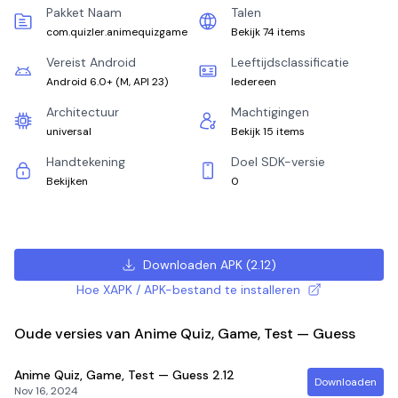
Pakket Naam
Talen
com.quizler.animequizgame
Bekijk 74 items
Vereist Android
Leeftijdsclassificatie
Android 6.0+
(
M, API 23
)
Iedereen
Architectuur
Machtigingen
universal
Bekijk 15 items
Handtekening
Doel SDK-versie
Bekijken
0
Downloaden APK
(
2.12
)
Hoe XAPK / APK-bestand te installeren
Oude versies van Anime Quiz, Game, Test — Guess
Anime Quiz, Game, Test — Guess
2.12
Downloaden
Nov 16, 2024