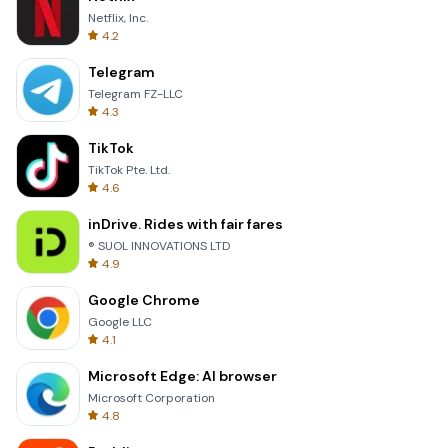
Netflix, Inc.
4.2
Telegram
Telegram FZ-LLC
4.3
TikTok
TikTok Pte. Ltd.
4.6
inDrive. Rides with fair fares
® SUOL INNOVATIONS LTD
4.9
Google Chrome
Google LLC
4.1
Microsoft Edge: AI browser
Microsoft Corporation
4.8