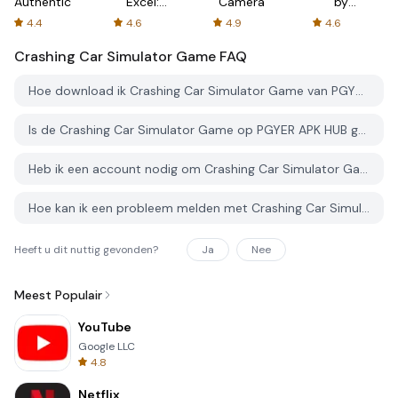
Authenticator
Excel:
Camera
by
Spreadsheets
AFTVnews
4.4
4.6
4.9
4.6
Crashing Car Simulator Game
FAQ
Hoe download ik Crashing Car Simulator Game van PGYER APK HUB?
Is de Crashing Car Simulator Game op PGYER APK HUB gratis te downloaden?
Heb ik een account nodig om Crashing Car Simulator Game van PGYER APK HUB te downloaden?
Hoe kan ik een probleem melden met Crashing Car Simulator Game op PGYER APK HUB?
Heeft u dit nuttig gevonden?
Ja
Nee
Meest Populair
YouTube
Google LLC
4.8
Netflix