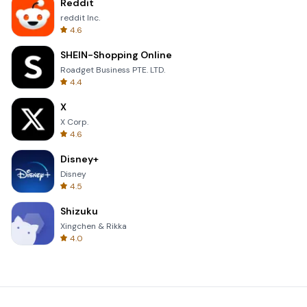
Reddit
reddit Inc.
4.6
SHEIN-Shopping Online
Roadget Business PTE. LTD.
4.4
X
X Corp.
4.6
Disney+
Disney
4.5
Shizuku
Xingchen & Rikka
4.0