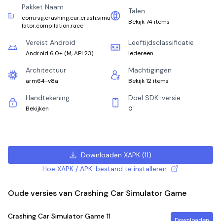
Pakket Naam
Talen
com.rsg.crashing.car.crash.simu
Bekijk 74 items
lator.compilation.race
Vereist Android
Leeftijdsclassificatie
Android 6.0+
(
M, API 23
)
Iedereen
Architectuur
Machtigingen
arm64-v8a
Bekijk 12 items
Handtekening
Doel SDK-versie
Bekijken
0
Downloaden XAPK
(
11
)
Hoe XAPK / APK-bestand te installeren
Oude versies van Crashing Car Simulator Game
Crashing Car Simulator Game
11
Downloaden