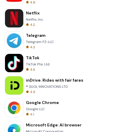
4.8
Netflix
Netflix, Inc.
4.2
Telegram
Telegram FZ-LLC
4.3
TikTok
TikTok Pte. Ltd.
4.6
inDrive. Rides with fair fares
® SUOL INNOVATIONS LTD
4.9
Google Chrome
Google LLC
4.1
Microsoft Edge: AI browser
Microsoft Corporation