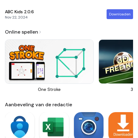
ABC Kids
2.0.6
Downloaden
Nov 22, 2024
Online spellen
One Stroke
3D 
Aanbeveling van de redactie