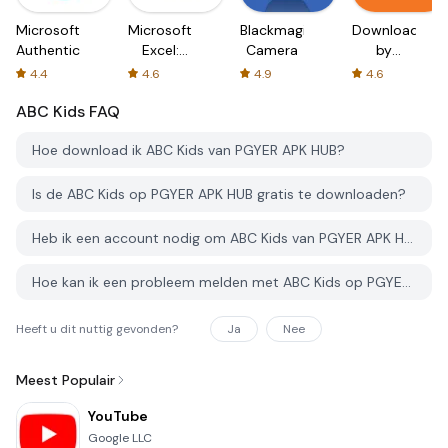
Microsoft
Microsoft
Blackmagic
Downloader
Authenticator
Excel:
Camera
by
Spreadsheets
AFTVnews
4.4
4.6
4.9
4.6
ABC Kids
FAQ
Hoe download ik ABC Kids van PGYER APK HUB?
Is de ABC Kids op PGYER APK HUB gratis te downloaden?
Heb ik een account nodig om ABC Kids van PGYER APK HUB te downloaden?
Hoe kan ik een probleem melden met ABC Kids op PGYER APK HUB?
Heeft u dit nuttig gevonden?
Ja
Nee
Meest Populair
YouTube
Google LLC