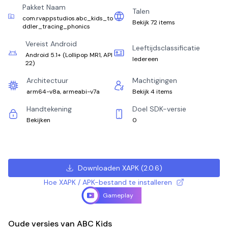
Pakket Naam
Talen
com.rvappstudios.abc_kids_to
Bekijk 72 items
ddler_tracing_phonics
Vereist Android
Leeftijdsclassificatie
Android 5.1+
(
Lollipop MR1, API
Iedereen
22
)
Architectuur
Machtigingen
arm64-v8a, armeabi-v7a
Bekijk 4 items
Handtekening
Doel SDK-versie
Bekijken
0
Downloaden XAPK
(
2.0.6
)
Hoe XAPK / APK-bestand te installeren
Gameplay
Oude versies van ABC Kids