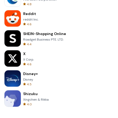
4.8
Reddit
reddit Inc.
4.6
SHEIN-Shopping Online
Roadget Business PTE. LTD.
4.4
X
X Corp.
4.6
Disney+
Disney
4.5
Shizuku
Xingchen & Rikka
4.0