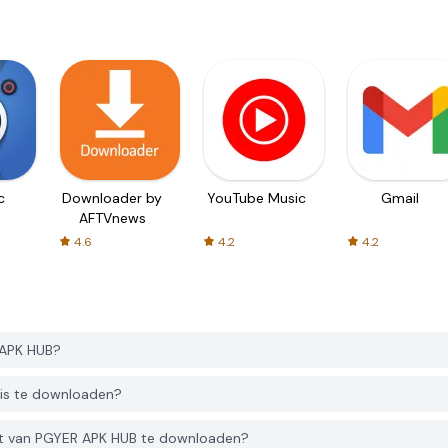
c
Downloader by
YouTube Music
Gmail
AFTVnews
4.6
4.2
4.2
 APK HUB?
tis te downloaden?
ct van PGYER APK HUB te downloaden?