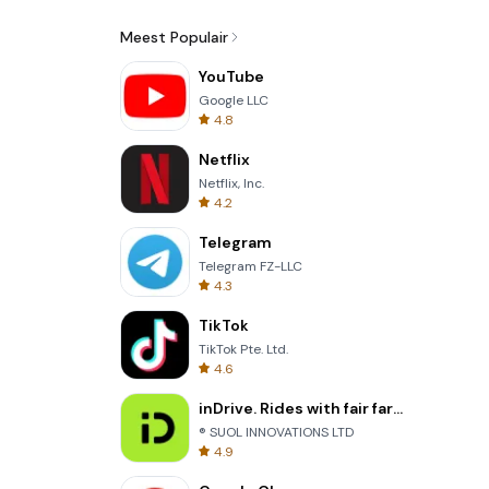
Meest Populair
YouTube
Google LLC
4.8
Netflix
Netflix, Inc.
4.2
Telegram
Telegram FZ-LLC
4.3
TikTok
TikTok Pte. Ltd.
4.6
inDrive. Rides with fair fares
® SUOL INNOVATIONS LTD
4.9