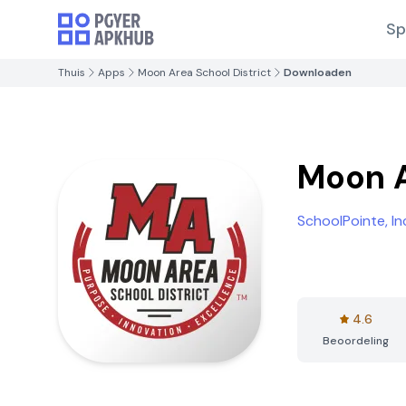
Sp
Thuis
Apps
Moon Area School District
Downloaden
Moon A
SchoolPointe, In
4.6
Beoordeling