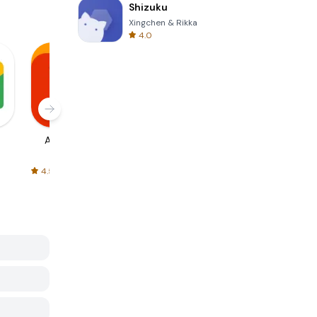
Shizuku
Xingchen & Rikka
4.0
AliExpress
Signal Private
Spotify - Music
Messenger
and Podcasts
4.5
4.3
4.6