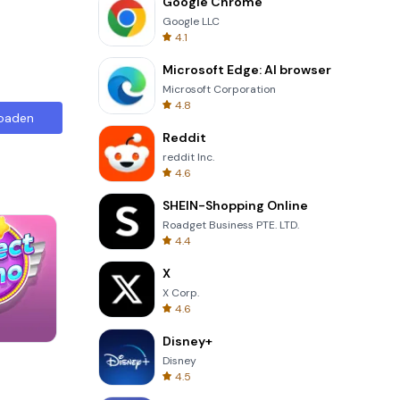
Google Chrome
Google LLC
4.1
Microsoft Edge: AI browser
Microsoft Corporation
4.8
oaden
Reddit
reddit Inc.
4.6
SHEIN-Shopping Online
Roadget Business PTE. LTD.
4.4
X
X Corp.
4.6
Disney+
Tower Crash 3D
Disney
4.5