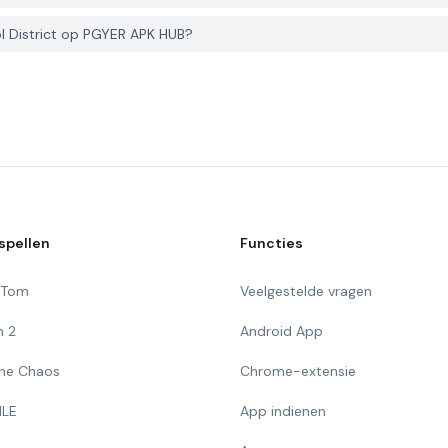
 District op PGYER APK HUB?
spellen
Functies
g Tom
Veelgestelde vragen
n 2
Android App
 The Chaos
Chrome-extensie
ILE
App indienen