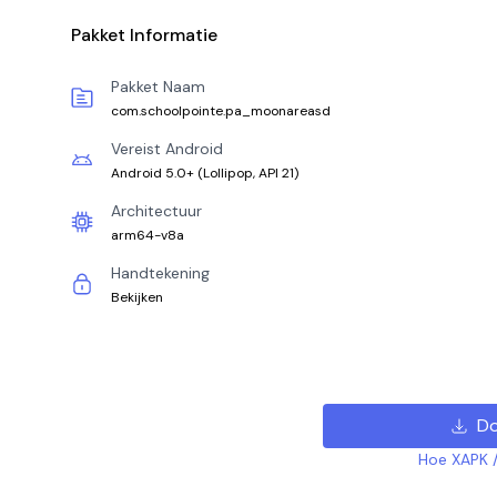
Pakket Informatie
Pakket Naam
com.schoolpointe.pa_moonareasd
Vereist Android
Android 5.0+
(
Lollipop, API 21
)
Architectuur
arm64-v8a
Handtekening
Bekijken
Do
Hoe XAPK /