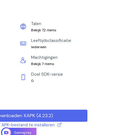
Talen
Bekijk 72 items
Leeftijdsclassificatie
Iedereen
Machtigingen
Bekijk 7 items
Doel SDK-versie
0
wnloaden XAPK
(
4.23.2
)
 APK-bestand te installeren
Gameplay