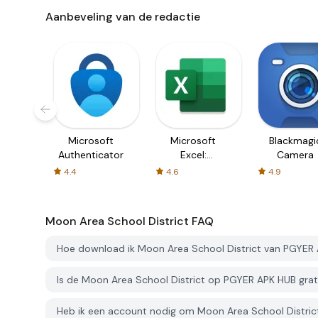
Aanbeveling van de redactie
Microsoft
Microsoft
Blackmagi
Authenticator
Excel:
Camera
Spreadsheets
4.4
4.6
4.9
Moon Area School District
FAQ
Hoe download ik Moon Area School District van PGYER
Is de Moon Area School District op PGYER APK HUB gra
Heb ik een account nodig om Moon Area School Distri