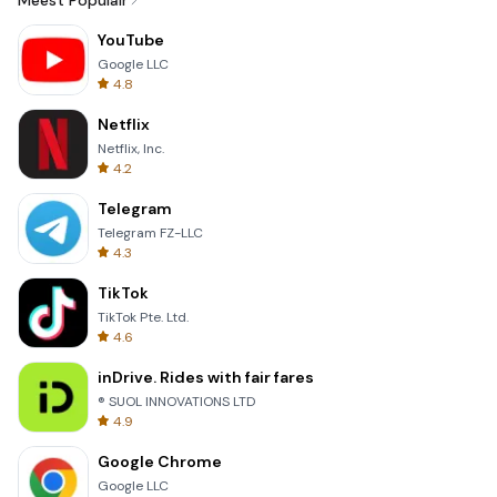
Meest Populair
YouTube
Google LLC
4.8
Netflix
Netflix, Inc.
4.2
Telegram
Telegram FZ-LLC
4.3
TikTok
TikTok Pte. Ltd.
4.6
inDrive. Rides with fair fares
® SUOL INNOVATIONS LTD
4.9
Google Chrome
Google LLC