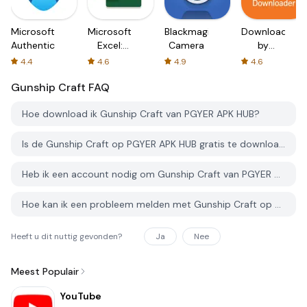
Microsoft
Microsoft
Blackmagic
Downloader
Authenticator
Excel:
Camera
by
Spreadsheets
AFTVnews
4.4
4.6
4.9
4.6
Gunship Craft
FAQ
Hoe download ik Gunship Craft van PGYER APK HUB?
Is de Gunship Craft op PGYER APK HUB gratis te downloaden?
Heb ik een account nodig om Gunship Craft van PGYER APK HUB te downloaden?
Hoe kan ik een probleem melden met Gunship Craft op PGYER APK HUB?
Heeft u dit nuttig gevonden?
Ja
Nee
Meest Populair
YouTube