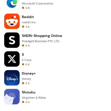
Microsoft Corporation
4.8
Reddit
reddit Inc.
4.6
SHEIN-Shopping Online
Roadget Business PTE. LTD.
4.4
X
X Corp.
4.6
Disney+
Disney
4.5
Shizuku
Xingchen & Rikka
4.0