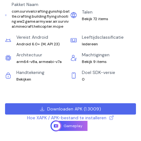
Pakket Naam
com.survivalcrafting.gunship.bat
Talen
tle.crafting.building.flying.shooti
Bekijk 72 items
ng.ww2.game.army.war.air.surviv
al.minecraft.helicopter.mcpe
Vereist Android
Leeftijdsclassificatie
Android 6.0+
(
M, API 23
)
Iedereen
Architectuur
Machtigingen
arm64-v8a, armeabi-v7a
Bekijk 9 items
Handtekening
Doel SDK-versie
Bekijken
0
Downloaden APK
(
1.3009
)
Hoe XAPK / APK-bestand te installeren
Gameplay