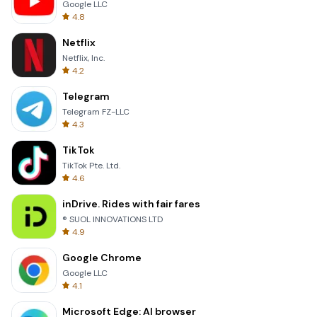
Google LLC
4.8
Netflix
Netflix, Inc.
4.2
Telegram
Telegram FZ-LLC
4.3
TikTok
TikTok Pte. Ltd.
4.6
inDrive. Rides with fair fares
® SUOL INNOVATIONS LTD
4.9
Google Chrome
Google LLC
4.1
Microsoft Edge: AI browser