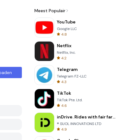
Meest Populair
YouTube
Google LLC
4.8
Netflix
Netflix, Inc.
4.2
Telegram
oaden
Telegram FZ-LLC
4.3
TikTok
TikTok Pte. Ltd.
4.6
inDrive. Rides with fair fares
® SUOL INNOVATIONS LTD
4.9