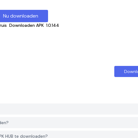
Nu downloaden
ruis
Downloaden APK
1.0.144
Downl
den?
APK HUB te downloaden?