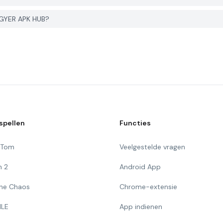
PGYER APK HUB?
spellen
Functies
g Tom
Veelgestelde vragen
n 2
Android App
 The Chaos
Chrome-extensie
ILE
App indienen