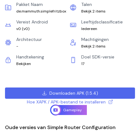
Pakket Naam
Talen
de.mammuth.simplefritzbox
Bekijk 2 items
Vereist Android
Leeftijdsclassificatie
v0
(
v0
)
Iedereen
Architectuur
Machtigingen
-
Bekijk 2 items
Handtekening
Doel SDK-versie
Bekijken
17
Downloaden APK
(
1.5.4
)
Hoe XAPK / APK-bestand te installeren
Gameplay
Oude versies van Simple Router Configuration