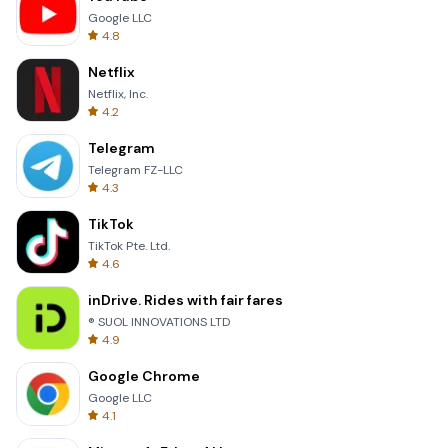
Google LLC
4.8
Netflix
Netflix, Inc.
4.2
Telegram
Telegram FZ-LLC
4.3
TikTok
TikTok Pte. Ltd.
4.6
inDrive. Rides with fair fares
® SUOL INNOVATIONS LTD
4.9
Google Chrome
Google LLC
4.1