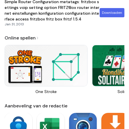
Simple Router Configuration metatags: fritzbox s
ettings voip setting option FRITZ!Box router inter
Downloaden
net einstellungen konfiguration configuration inte
rface access fritzbox fritz box fritz!
1.5.4
Jan 31, 2013
Online spellen
One Stroke
Solita
Aanbeveling van de redactie