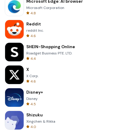
Microsoft Edge: AI browser
Microsoft Corporation
4.8
Reddit
reddit Inc.
4.6
SHEIN-Shopping Online
Roadget Business PTE. LTD.
4.4
X
X Corp.
4.6
Disney+
Disney
4.5
Shizuku
Xingchen & Rikka
4.0