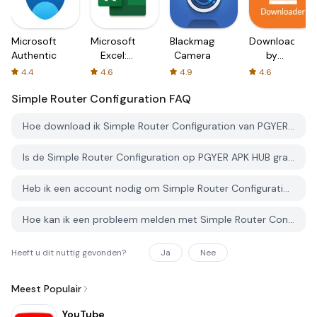
Microsoft
Microsoft
Blackmagic
Downloader
Authenticator
Excel:
Camera
by
Spreadsheets
AFTVnews
4.4
4.6
4.9
4.6
Simple Router Configuration
FAQ
Hoe download ik Simple Router Configuration van PGYER APK HUB?
Is de Simple Router Configuration op PGYER APK HUB gratis te downloaden?
Heb ik een account nodig om Simple Router Configuration van PGYER APK HUB te downloaden?
Hoe kan ik een probleem melden met Simple Router Configuration op PGYER APK HUB?
Heeft u dit nuttig gevonden?
Ja
Nee
Meest Populair
YouTube