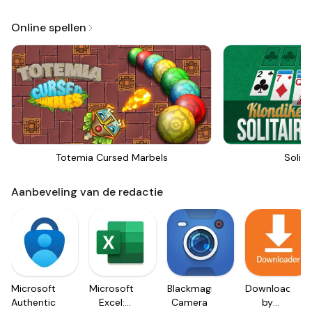
Online spellen
Totemia Cursed Marbels
Solita
Aanbeveling van de redactie
Microsoft
Microsoft
Blackmagic
Downloader
Authenticator
Excel:
Camera
by