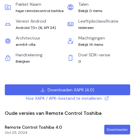
Pakket Naam
Talen
hajar.remotecontrol.toshiba
Bekijk 0 items
Vereist Android
Leeftijdsclassificatie
Android 7.0+
(
N, API 24
)
Iedereen
Architectuur
Machtigingen
arm64-v8a
Bekijk 14 items
Handtekening
Doel SDK-versie
Bekijken
0
Downloaden XAPK
(
4.0
)
Hoe XAPK / APK-bestand te installeren
Oude versies van Remote Control Toshiba
Remote Control Toshiba
4.0
Downloaden
Oct 25, 2024