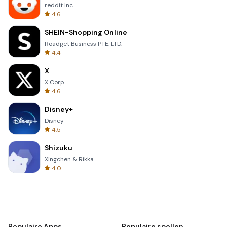
reddit Inc.
4.6
SHEIN-Shopping Online
Roadget Business PTE. LTD.
4.4
X
X Corp.
4.6
Disney+
Disney
4.5
Shizuku
Xingchen & Rikka
4.0
Populaire Apps
Populaire spellen