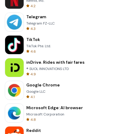
Netflix, Inc.
4.2
Telegram
Telegram FZ-LLC
4.3
TikTok
TikTok Pte. Ltd.
4.6
inDrive. Rides with fair fares
® SUOL INNOVATIONS LTD
4.9
Google Chrome
Google LLC
4.1
Microsoft Edge: AI browser
Microsoft Corporation
4.8
Reddit