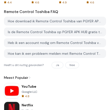
Spreadsheets
AFTVnews
4.4
4.6
4.9
4.6
Remote Control Toshiba
FAQ
Hoe download ik Remote Control Toshiba van PGYER APK HUB?
Is de Remote Control Toshiba op PGYER APK HUB gratis te downloaden?
Heb ik een account nodig om Remote Control Toshiba van PGYER APK HUB te downloaden?
Hoe kan ik een probleem melden met Remote Control Toshiba op PGYER APK HUB?
Heeft u dit nuttig gevonden?
Ja
Nee
Meest Populair
YouTube
Google LLC
4.8
Netflix