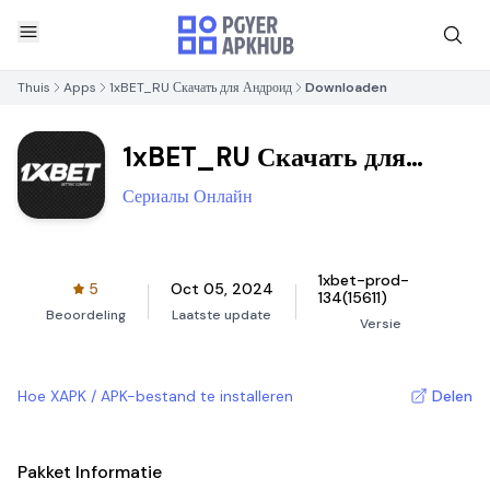
Thuis
Apps
1xBET_RU Скачать для Андроид
Downloaden
1xBET_RU Скачать для
Андроид
Сериалы Онлайн
1xbet-prod-
5
Oct 05, 2024
134(15611)
Beoordeling
Laatste update
Versie
Hoe XAPK / APK-bestand te installeren
Delen
Pakket Informatie