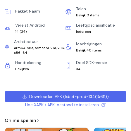
Talen
Pakket Naam
Bekijk 0 items
Vereist Android
Leeftijdsclassificatie
14
(
34
)
Iedereen
Architectuur
Machtigingen
arm64-v8a, armeabi-v7a, x86,
Bekijk 40 items
x86_64
Handtekening
Doel SDK-versie
Bekijken
34
Downloaden APK
(
1xbet-prod-134(15611)
)
Hoe XAPK / APK-bestand te installeren
Online spellen