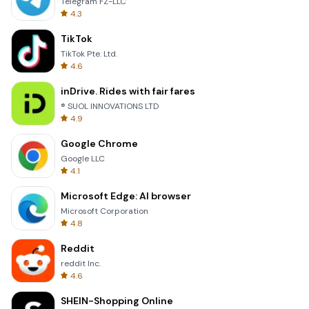
Telegram FZ-LLC
4.3
TikTok
TikTok Pte. Ltd.
4.6
inDrive. Rides with fair fares
® SUOL INNOVATIONS LTD
4.9
Google Chrome
Google LLC
4.1
Microsoft Edge: AI browser
Microsoft Corporation
4.8
Reddit
reddit Inc.
4.6
SHEIN-Shopping Online