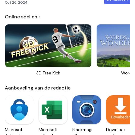
Oct 26, 2024
Online spellen
3D Free Kick
Words
Aanbeveling van de redactie
Microsoft
Microsoft
Blackmagic
Downloader