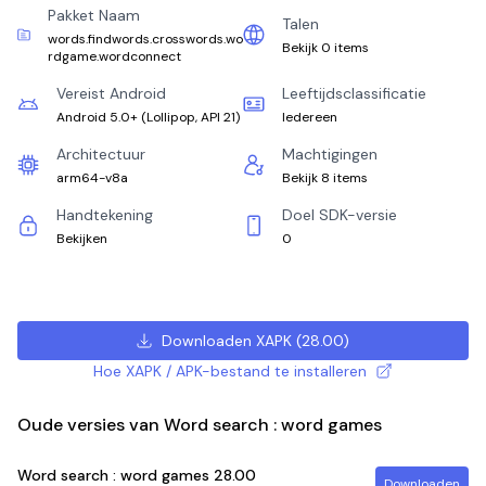
Pakket Naam
Talen
words.findwords.crosswords.wo
Bekijk 0 items
rdgame.wordconnect
Vereist Android
Leeftijdsclassificatie
Android 5.0+
(
Lollipop, API 21
)
Iedereen
Architectuur
Machtigingen
arm64-v8a
Bekijk 8 items
Handtekening
Doel SDK-versie
Bekijken
0
Downloaden XAPK
(
28.00
)
Hoe XAPK / APK-bestand te installeren
Oude versies van Word search : word games
Word search : word games
28.00
Downloaden