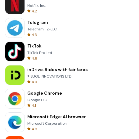
Netflix, Inc.
4.2
Telegram
Telegram FZ-LLC
4.3
TikTok
TikTok Pte. Ltd.
4.6
inDrive. Rides with fair fares
® SUOL INNOVATIONS LTD
4.9
Google Chrome
Google LLC
4.1
Microsoft Edge: AI browser
Microsoft Corporation
4.8