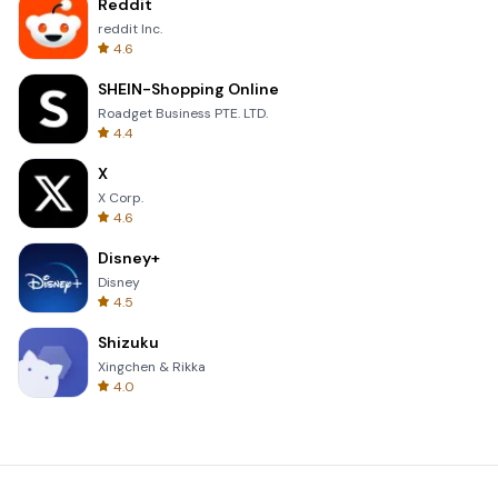
Reddit
reddit Inc.
4.6
SHEIN-Shopping Online
Roadget Business PTE. LTD.
4.4
X
X Corp.
4.6
Disney+
Disney
4.5
Shizuku
Xingchen & Rikka
4.0