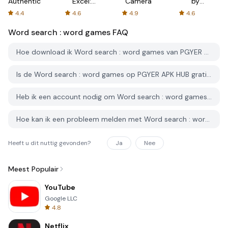
Authenticator
Excel:
Camera
by
Spreadsheets
AFTVnews
4.4
4.6
4.9
4.6
Word search : word games
FAQ
Hoe download ik Word search : word games van PGYER APK HUB?
Is de Word search : word games op PGYER APK HUB gratis te downloaden?
Heb ik een account nodig om Word search : word games van PGYER APK HUB te downloaden?
Hoe kan ik een probleem melden met Word search : word games op PGYER APK HUB?
Heeft u dit nuttig gevonden?
Ja
Nee
Meest Populair
YouTube
Google LLC
4.8
Netflix