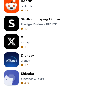
Reddit
reddit Inc.
4.6
SHEIN-Shopping Online
Roadget Business PTE. LTD.
4.4
X
X Corp.
4.6
Disney+
Disney
4.5
Shizuku
Xingchen & Rikka
4.0