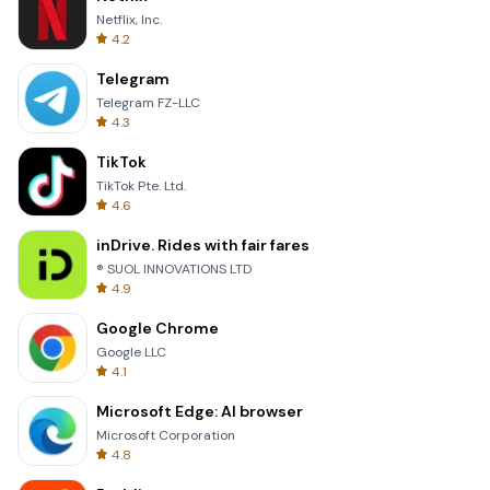
Netflix, Inc.
4.2
Telegram
Telegram FZ-LLC
4.3
TikTok
TikTok Pte. Ltd.
4.6
inDrive. Rides with fair fares
® SUOL INNOVATIONS LTD
4.9
Google Chrome
Google LLC
4.1
Microsoft Edge: AI browser
Microsoft Corporation
4.8