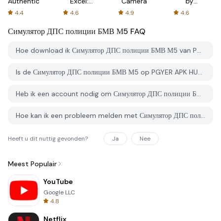
Authenticator
Excel:
Camera
by
Spreadsheets
AFTVnews
4.4
4.6
4.9
4.6
Симулятор ДПС полиции БМВ М5
FAQ
Hoe download ik Симулятор ДПС полиции БМВ М5 van PGYER APK HUB?
Is de Симулятор ДПС полиции БМВ М5 op PGYER APK HUB gratis te downloaden?
Heb ik een account nodig om Симулятор ДПС полиции БМВ М5 van PGYER APK HUB te downloaden?
Hoe kan ik een probleem melden met Симулятор ДПС полиции БМВ М5 op PGYER APK HUB?
Heeft u dit nuttig gevonden?
Ja
Nee
Meest Populair
YouTube
Google LLC
4.8
Netflix