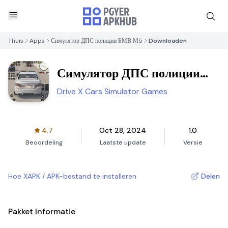
Thuis
Apps
Симулятор ДПС полиции БМВ М5
Downloaden
Симулятор ДПС полиции
БМВ М5
Drive X Cars Simulator Games
4.7
Oct 28, 2024
1.0
Beoordeling
Laatste update
Versie
Hoe XAPK / APK-bestand te installeren
Delen
Pakket Informatie