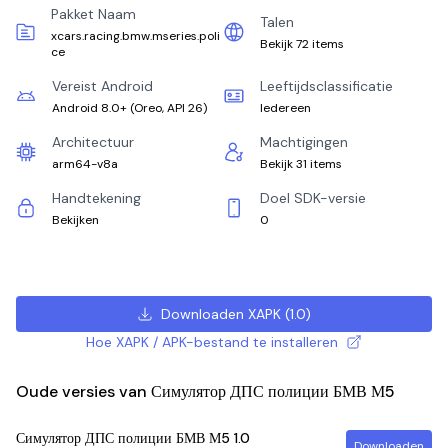
Pakket Naam
Talen
xcars.racing.bmw.mseries.poli
Bekijk 72 items
ce
Vereist Android
Leeftijdsclassificatie
Android 8.0+
(
Oreo, API 26
)
Iedereen
Architectuur
Machtigingen
arm64-v8a
Bekijk 31 items
Handtekening
Doel SDK-versie
Bekijken
0
Downloaden XAPK
(
1.0
)
Hoe XAPK / APK-bestand te installeren
Oude versies van Симулятор ДПС полиции БМВ М5
Симулятор ДПС полиции БМВ М5
1.0
Downloaden